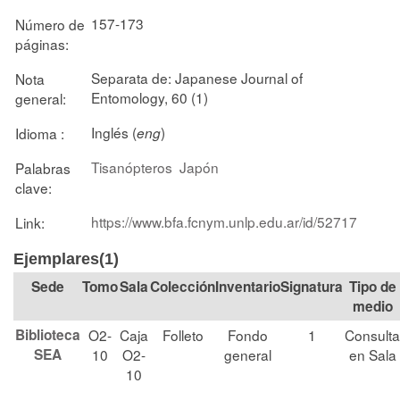
157-173
Número de
páginas:
Separata de: Japanese Journal of
Nota
Entomology, 60 (1)
general:
Inglés (
)
Idioma :
eng
Tisanópteros
Japón
Palabras
clave:
https://www.bfa.fcnym.unlp.edu.ar/id/52717
Link:
Ejemplares(1)
Tomo
Sala
Colección
Signatura
Tipo de
medio
Biblioteca
O2-
Caja
Folleto
Fondo
1
Consulta
SEA
10
O2-
general
en Sala
10