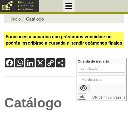
Inicio
Catálogo
Sanciones a usuarios con préstamos vencidos: no
podrán inscribirse a cursada ni rendir exámenes finales
Facebook
WhatsApp
LinkedIn
X
Copy
Share
Cuenta de usuario
Link
Olvidé mi contraseña
Catálogo