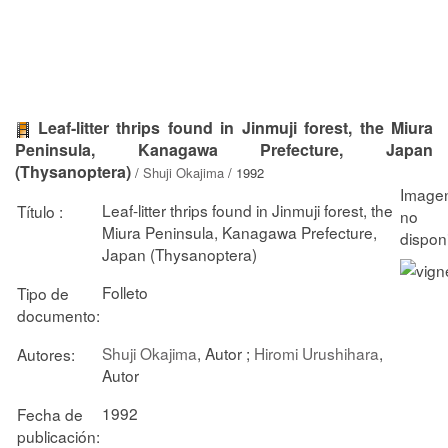
Leaf-litter thrips found in Jinmuji forest, the Miura
Peninsula, Kanagawa Prefecture, Japan
(Thysanoptera)
/
Shuji Okajima
/ 1992
Leaf-litter thrips found in Jinmuji forest, the
Título :
Miura Peninsula, Kanagawa Prefecture,
Japan (Thysanoptera)
Folleto
Tipo de
documento:
Shuji Okajima
, Autor ;
Hiromi Urushihara
,
Autores:
Autor
1992
Fecha de
publicación: