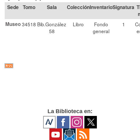
Tomo
Sala
Colección
Signatura
T
Museo
34518
Bib.González
Libro
Fondo
1
Co
58
general
e
La Biblioteca en: