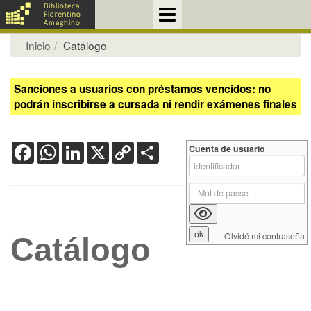
Inicio
Catálogo
Sanciones a usuarios con préstamos vencidos: no
podrán inscribirse a cursada ni rendir exámenes finales
Facebook
WhatsApp
LinkedIn
X
Copy
Share
Cuenta de usuario
Link
Olvidé mi contraseña
Catálogo