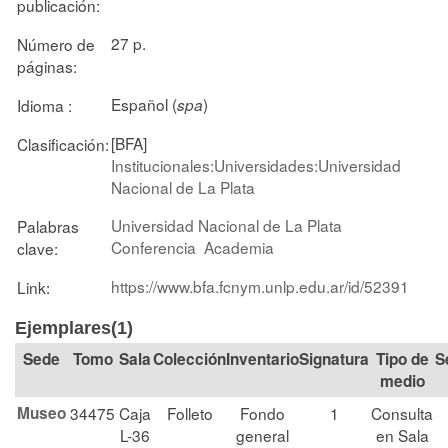
publicación:
27 p.
Número de
páginas:
Español (
)
Idioma :
spa
[BFA]
Clasificación:
Institucionales:Universidades:Universidad
Nacional de La Plata
Universidad Nacional de La Plata
Palabras
Conferencia
Academia
clave:
https://www.bfa.fcnym.unlp.edu.ar/id/52391
Link:
Ejemplares(1)
Tomo
Sala
Colección
Signatura
Tipo de
S
medio
Museo
34475
Caja
Folleto
Fondo
1
Consulta
L-36
general
en Sala