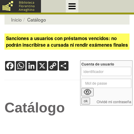
Inicio
Catálogo
Sanciones a usuarios con préstamos vencidos: no
podrán inscribirse a cursada ni rendir exámenes finales
Facebook
WhatsApp
LinkedIn
X
Copy
Share
Cuenta de usuario
Link
Olvidé mi contraseña
Catálogo