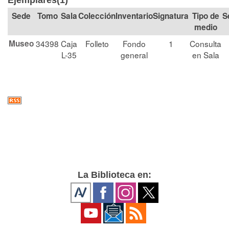
Ejemplares(1)
Tomo
Sala
Colección
Signatura
Tipo de
S
medio
Museo
34398
Caja
Folleto
Fondo
1
Consulta
L-35
general
en Sala
La Biblioteca en: