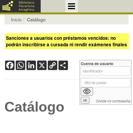
Inicio
Catálogo
Sanciones a usuarios con préstamos vencidos: no
podrán inscribirse a cursada ni rendir exámenes finales
Facebook
WhatsApp
LinkedIn
X
Copy
Share
Cuenta de usuario
Link
Olvidé mi contraseña
Catálogo