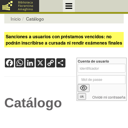
Inicio
Catálogo
Sanciones a usuarios con préstamos vencidos: no
podrán inscribirse a cursada ni rendir exámenes finales
Facebook
WhatsApp
LinkedIn
X
Copy
Share
Cuenta de usuario
Link
Olvidé mi contraseña
Catálogo