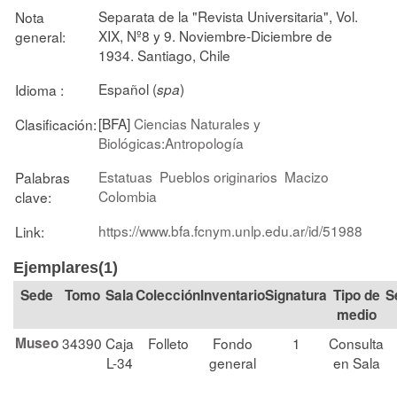
Separata de la "Revista Universitaria", Vol.
Nota
XIX, Nº8 y 9. Noviembre-Diciembre de
general:
1934. Santiago, Chile
Español (
)
Idioma :
spa
[BFA]
Ciencias Naturales y
Clasificación:
Biológicas:Antropología
Estatuas
Pueblos originarios
Macizo
Palabras
Colombia
clave:
https://www.bfa.fcnym.unlp.edu.ar/id/51988
Link:
Ejemplares(1)
Tomo
Sala
Colección
Signatura
Tipo de
S
medio
Museo
34390
Caja
Folleto
Fondo
1
Consulta
L-34
general
en Sala