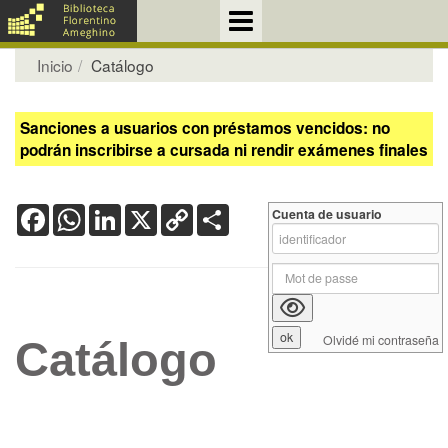
Inicio
Catálogo
Sanciones a usuarios con préstamos vencidos: no
podrán inscribirse a cursada ni rendir exámenes finales
Facebook
WhatsApp
LinkedIn
X
Copy
Share
Cuenta de usuario
Link
Olvidé mi contraseña
Catálogo