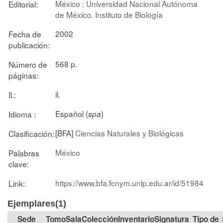
México : Universidad Nacional Autónoma
Editorial:
de México. Instituto de Biología
2002
Fecha de
publicación:
568 p.
Número de
páginas:
il.
Il.:
Español (
)
Idioma :
spa
[BFA]
Ciencias Naturales y Biológicas
Clasificación:
México
Palabras
clave:
https://www.bfa.fcnym.unlp.edu.ar/id/51984
Link:
Ejemplares(1)
Tomo
Sala
Colección
Signatura
Tipo de