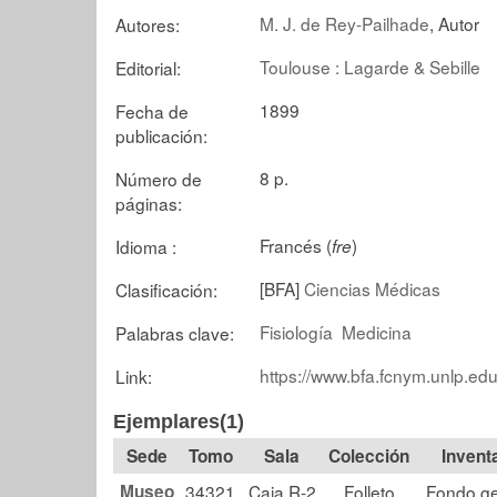
M. J. de Rey-Pailhade
, Autor
Autores:
Toulouse : Lagarde & Sebille
Editorial:
1899
Fecha de
publicación:
8 p.
Número de
páginas:
Francés (
)
Idioma :
fre
[BFA]
Ciencias Médicas
Clasificación:
Fisiología
Medicina
Palabras clave:
https://www.bfa.fcnym.unlp.edu
Link:
Ejemplares(1)
Tomo
Sala
Colección
Museo
34321
Caja R-2
Folleto
Fondo ge