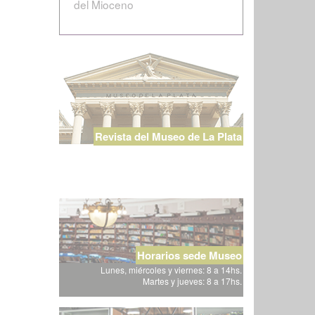
del Mioceno
Revista del Museo de La Plata
Horarios sede Museo
Lunes, miércoles y viernes: 8 a 14hs.
Martes y jueves: 8 a 17hs.