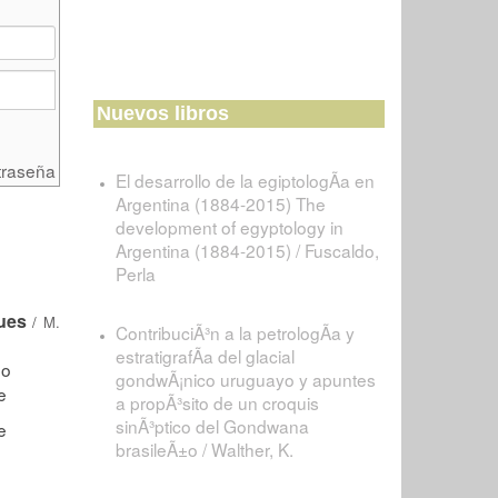
Nuevos libros
traseña
El desarrollo de la egiptologÃ­a en
Argentina (1884-2015) The
development of egyptology in
Argentina (1884-2015) / Fuscaldo,
Perla
ues
/
M.
ContribuciÃ³n a la petrologÃ­a y
estratigrafÃ­a del glacial
gondwÃ¡nico uruguayo y apuntes
a propÃ³sito de un croquis
sinÃ³ptico del Gondwana
brasileÃ±o / Walther, K.