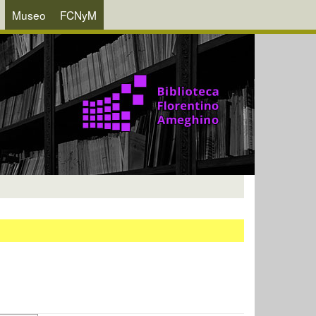
Museo
FCNyM