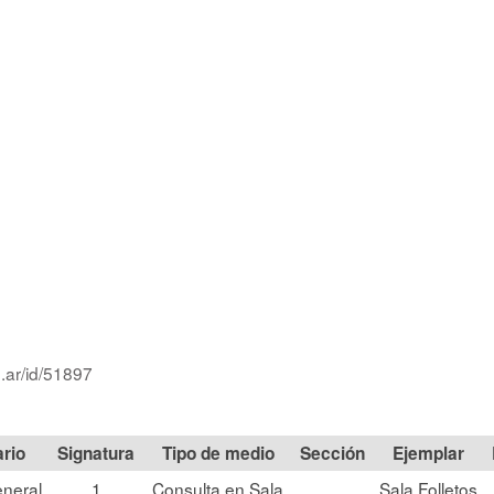
.ar/id/51897
Signatura
Tipo de medio
Sección
neral
1
Consulta en Sala
Sala Folletos