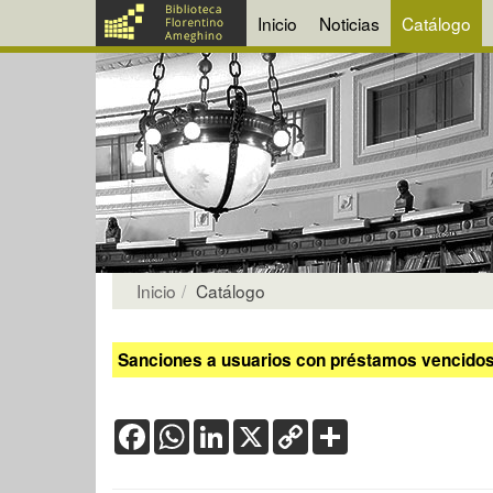
Inicio
Noticias
Catálogo
Inicio
Catálogo
Sanciones a usuarios con préstamos vencidos:
Facebook
WhatsApp
LinkedIn
X
Copy
Share
Link