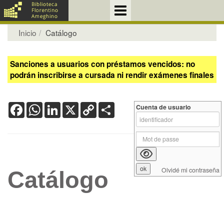
Inicio
Catálogo
Sanciones a usuarios con préstamos vencidos: no
podrán inscribirse a cursada ni rendir exámenes finales
Facebook
WhatsApp
LinkedIn
X
Copy
Share
Cuenta de usuario
Link
Olvidé mi contraseña
Catálogo