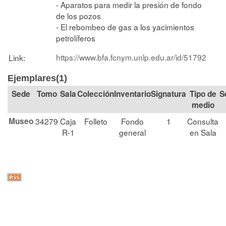
- Aparatos para medir la presión de fondo
de los pozos
- El rebombeo de gas a los yacimientos
petrolíferos
https://www.bfa.fcnym.unlp.edu.ar/id/51792
Link:
Ejemplares(1)
Tomo
Sala
Colección
Signatura
Tipo de
S
medio
Museo
34279
Caja
Folleto
Fondo
1
Consulta
R-1
general
en Sala