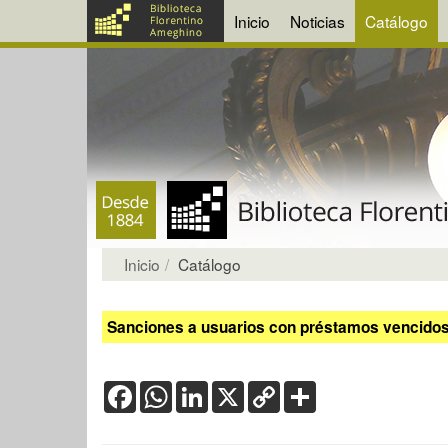
Inicio
Noticias
Catálogo
Inicio
Catálogo
Sanciones a usuarios con préstamos vencidos:
Facebook
WhatsApp
LinkedIn
X
Copy
Share
Link