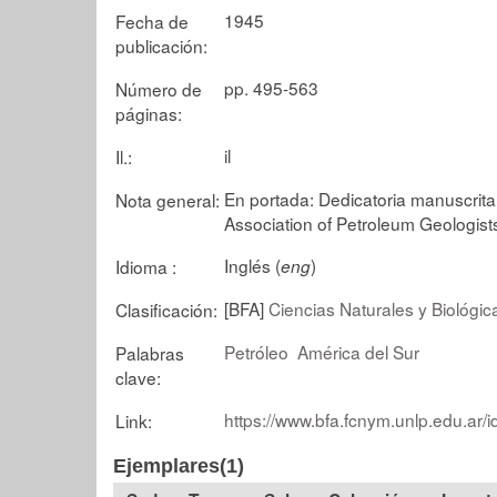
1945
Fecha de
publicación:
pp. 495-563
Número de
páginas:
il
Il.:
En portada: Dedicatoria manuscrita 
Nota general:
Association of Petroleum Geologists
Inglés (
)
Idioma :
eng
[BFA]
Ciencias Naturales y Biológic
Clasificación:
Petróleo
América del Sur
Palabras
clave:
https://www.bfa.fcnym.unlp.edu.ar/
Link:
Ejemplares(1)