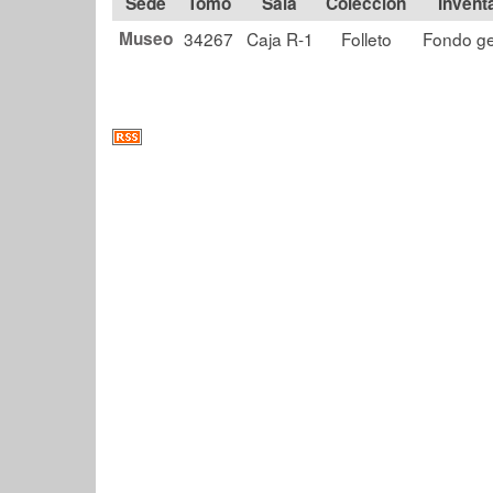
Tomo
Sala
Colección
Museo
34267
Caja R-1
Folleto
Fondo ge