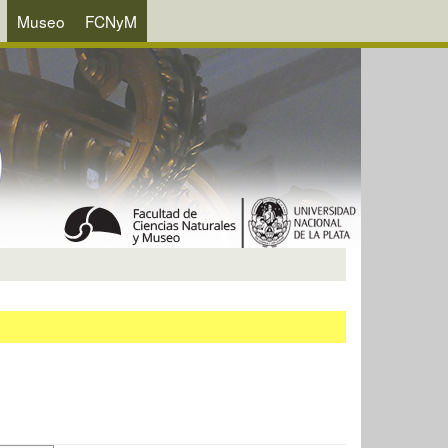
Museo
FCNyM