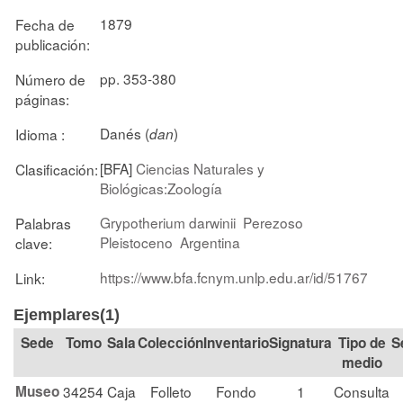
1879
Fecha de
publicación:
pp. 353-380
Número de
páginas:
Danés (
)
Idioma :
dan
[BFA]
Ciencias Naturales y
Clasificación:
Biológicas:Zoología
Grypotherium darwinii
Perezoso
Palabras
Pleistoceno
Argentina
clave:
https://www.bfa.fcnym.unlp.edu.ar/id/51767
Link:
Ejemplares(1)
Tomo
Sala
Colección
Signatura
Tipo de
S
medio
Museo
34254
Caja
Folleto
Fondo
1
Consulta