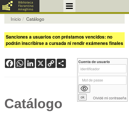
Inicio
Catálogo
Sanciones a usuarios con préstamos vencidos: no
podrán inscribirse a cursada ni rendir exámenes finales
Facebook
WhatsApp
LinkedIn
X
Copy
Share
Cuenta de usuario
Link
Olvidé mi contraseña
Catálogo