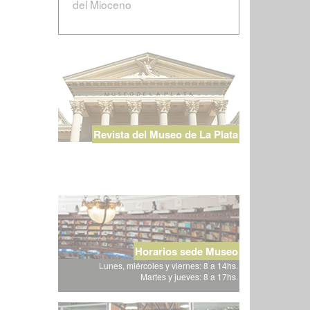
del Mioceno
Revista del Museo de La Plata
Horarios sede Museo
Lunes, miércoles y viernes: 8 a 14hs.
Martes y jueves: 8 a 17hs.