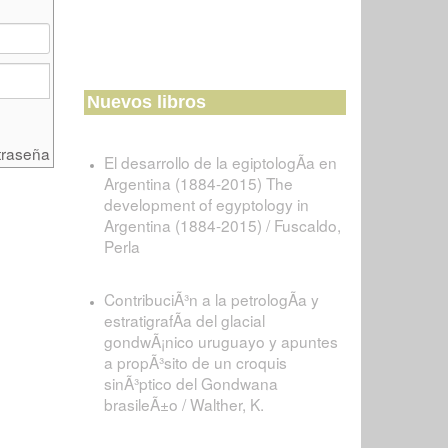
Nuevos libros
traseña
El desarrollo de la egiptologÃ­a en
Argentina (1884-2015) The
development of egyptology in
Argentina (1884-2015) / Fuscaldo,
Perla
ContribuciÃ³n a la petrologÃ­a y
estratigrafÃ­a del glacial
gondwÃ¡nico uruguayo y apuntes
a propÃ³sito de un croquis
sinÃ³ptico del Gondwana
brasileÃ±o / Walther, K.