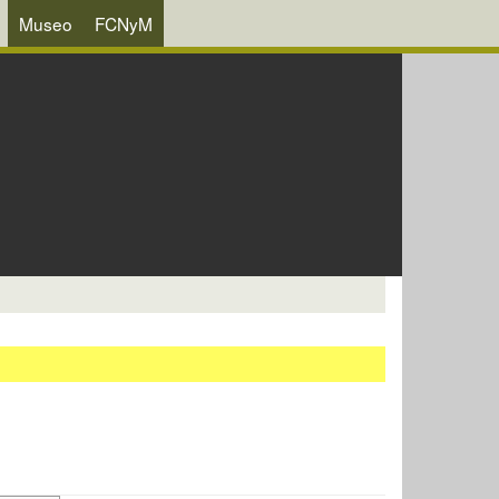
Museo
FCNyM