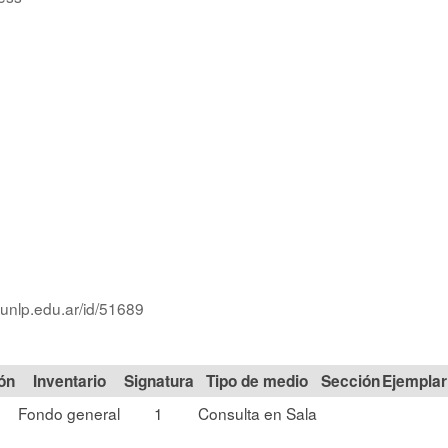
.unlp.edu.ar/id/51689
ón
Signatura
Tipo de medio
Sección
Fondo general
1
Consulta en Sala