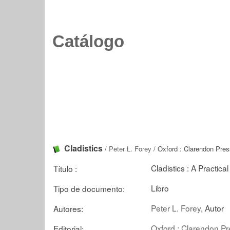
Catálogo
Cladistics
/
Peter L. Forey
/ Oxford : Clarendon Pres
Cladistics : A Practica
Título :
Libro
Tipo de documento:
Peter L. Forey
, Autor
Autores:
Oxford : Clarendon Pr
Editorial: