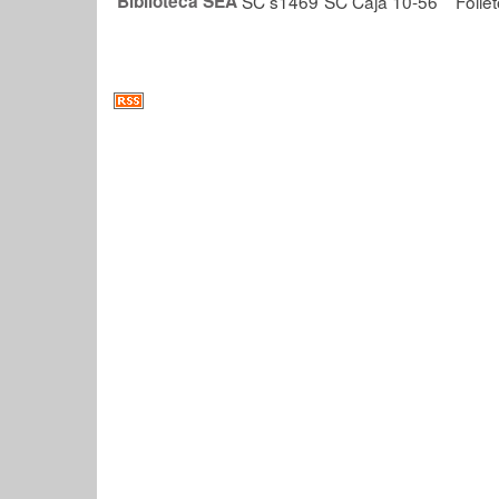
Biblioteca SEA
SC s1469
SC Caja 10-56
Follet