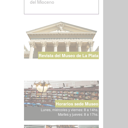
del Mioceno
Revista del Museo de La Plata
Horarios sede Museo
Lunes, miércoles y viernes: 8 a 14hs.
Martes y jueves: 8 a 17hs.