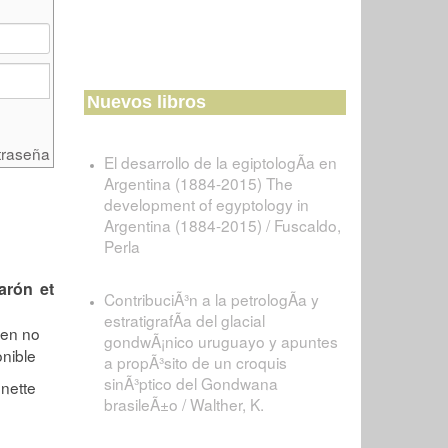
Nuevos libros
traseña
El desarrollo de la egiptologÃ­a en
Argentina (1884-2015) The
development of egyptology in
Argentina (1884-2015) / Fuscaldo,
Perla
arón et
ContribuciÃ³n a la petrologÃ­a y
estratigrafÃ­a del glacial
gondwÃ¡nico uruguayo y apuntes
a propÃ³sito de un croquis
sinÃ³ptico del Gondwana
brasileÃ±o / Walther, K.