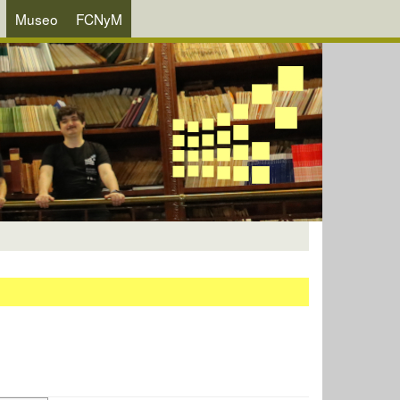
Museo
FCNyM