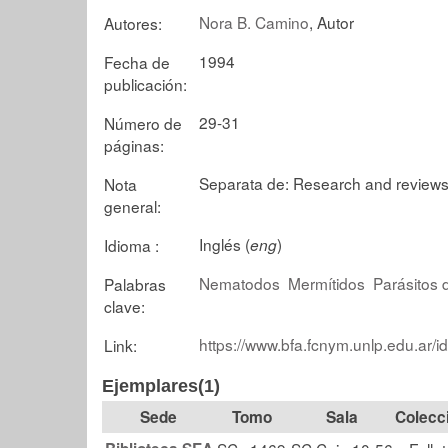
Nora B. Camino
, Autor
Autores:
1994
Fecha de
publicación:
29-31
Número de
páginas:
Separata de: Research and reviews i
Nota
general:
Inglés (
)
Idioma :
eng
Nematodos
Mermítidos
Parásitos 
Palabras
clave:
https://www.bfa.fcnym.unlp.edu.ar/i
Link:
Ejemplares(1)
Tomo
Sala
Colecc