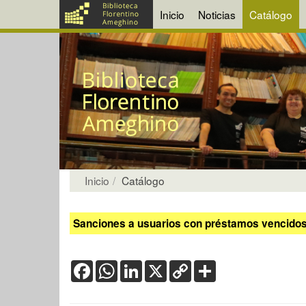
Inicio
Noticias
Catálogo
Inicio
Catálogo
Sanciones a usuarios con préstamos vencidos:
Facebook
WhatsApp
LinkedIn
X
Copy
Share
Link