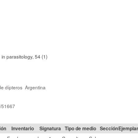
n parasitology, 54 (1)
de dípteros
Argentina
d/51667
ión
Signatura
Tipo de medio
Sección