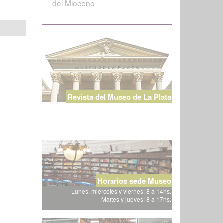
del Mioceno
Revista del Museo de La Plata
Horarios sede Museo
Lunes, miércoles y viernes: 8 a 14hs.
Martes y jueves: 8 a 17hs.