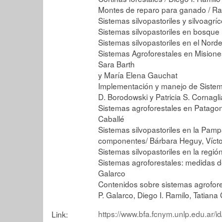
Montes de reparo para ganado / Raú
Sistemas silvopastoriles y silvoagrí
Sistemas silvopastoriles en bosque n
Sistemas silvopastoriles en el Norde
Sistemas Agroforestales en Misiones
Sara Barth
y María Elena Gauchat
Implementación y manejo de Sistemas
D. Borodowski y Patricia S. Cornagli
Sistemas agroforestales en Patago
Caballé
Sistemas silvopastoriles en la Pamp
componentes/ Bárbara Heguy, Vícto
Sistemas silvopastoriles en la región
Sistemas agroforestales: medidas de
Galarco
Contenidos sobre sistemas agrofores
P. Galarco, Diego I. Ramilo, Tatiana
https://www.bfa.fcnym.unlp.edu.ar/i
Link: