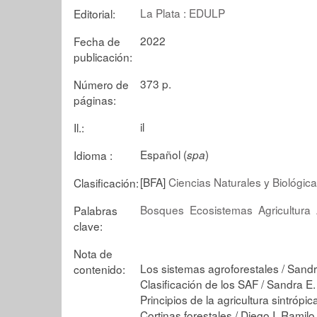
La Plata : EDULP
Editorial:
2022
Fecha de
publicación:
373 p.
Número de
páginas:
il
Il.:
Español (
)
Idioma :
spa
[BFA]
Ciencias Naturales y Biológic
Clasificación:
Bosques
Ecosistemas
Agricultura
Palabras
clave:
Nota de
Los sistemas agroforestales / Sandr
contenido:
Clasificación de los SAF / Sandra E.
Principios de la agricultura sintróp
Cortinas forestales / Diego I. Ramilo