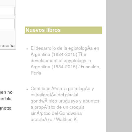
Nuevos libros
traseña
El desarrollo de la egiptologÃ­a en
Argentina (1884-2015) The
development of egyptology in
Argentina (1884-2015) / Fuscaldo,
Perla
ContribuciÃ³n a la petrologÃ­a y
estratigrafÃ­a del glacial
gondwÃ¡nico uruguayo y apuntes
a propÃ³sito de un croquis
sinÃ³ptico del Gondwana
brasileÃ±o / Walther, K.