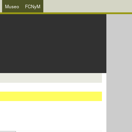
Museo
FCNyM