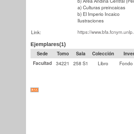
b) Área Andina Central (Per
a) Culturas preincaicas
b) El Imperio Incaico
Ilustraciones
https://www.bfa.fcnym.unlp
Link:
Ejemplares(1)
Tomo
Sala
Colección
Facultad
34221
258 S1
Libro
Fondo 