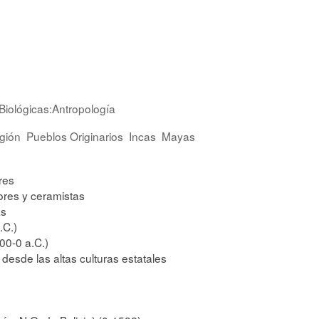
Biológicas:Antropología
igión
Pueblos Originarios
Incas
Mayas
res
tores y ceramistas
as
.C.)
00-0 a.C.)
 desde las altas culturas estatales