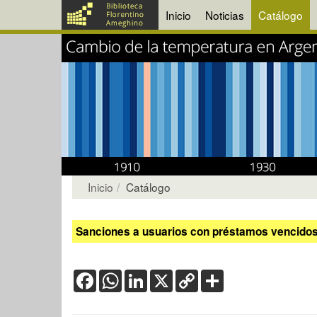
Inicio
Noticias
Catálogo
Inicio
Catálogo
Sanciones a usuarios con préstamos vencidos:
Facebook
WhatsApp
LinkedIn
X
Copy
Share
Link