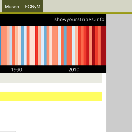
Museo
FCNyM