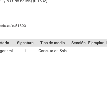
ú y N.O. de Bolivia) (0-1532)
.edu.ar/id/51600
Signatura
Tipo de medio
Sección
general
1
Consulta en Sala