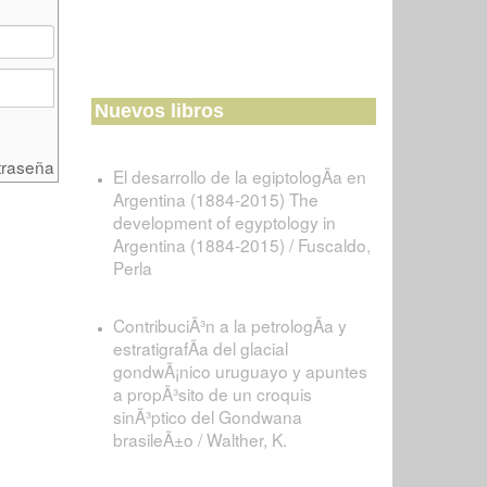
Nuevos libros
traseña
El desarrollo de la egiptologÃ­a en
Argentina (1884-2015) The
development of egyptology in
Argentina (1884-2015) / Fuscaldo,
Perla
ContribuciÃ³n a la petrologÃ­a y
estratigrafÃ­a del glacial
gondwÃ¡nico uruguayo y apuntes
a propÃ³sito de un croquis
sinÃ³ptico del Gondwana
brasileÃ±o / Walther, K.