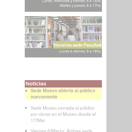
Lunes, miércoles y viernes: 8 a 14hs.
Martes y jueves: 8 a 17hs.
Horarios sede Facultad
Lunes a viernes: 8 a 18hs.
Noticias
Sede Museo abierta al público
nuevamente
Sede Museo cerrada al público
por obras en el Museo desde el
17/Mar
Viernes 6/Marzo: Ambas sede