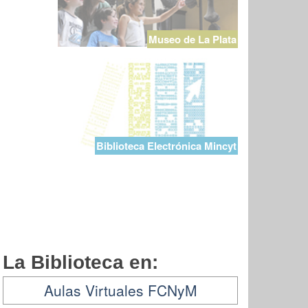
Museo de La Plata
Biblioteca Electrónica Mincyt
La Biblioteca en:
Aulas Virtuales FCNyM