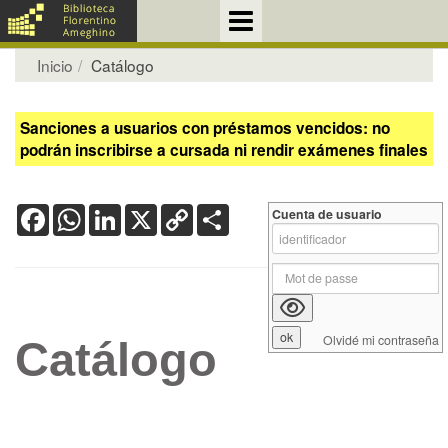
Inicio
Catálogo
Sanciones a usuarios con préstamos vencidos: no
podrán inscribirse a cursada ni rendir exámenes finales
Facebook
WhatsApp
LinkedIn
X
Copy
Share
Cuenta de usuario
Link
Olvidé mi contraseña
Catálogo