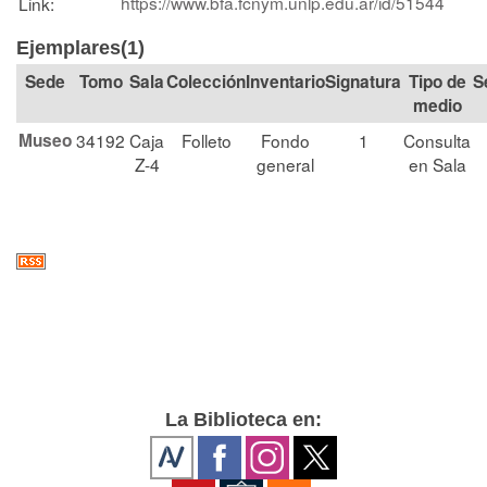
https://www.bfa.fcnym.unlp.edu.ar/id/51544
Link:
Ejemplares(1)
Tomo
Sala
Colección
Signatura
Tipo de
S
medio
Museo
34192
Caja
Folleto
Fondo
1
Consulta
Z-4
general
en Sala
La Biblioteca en: