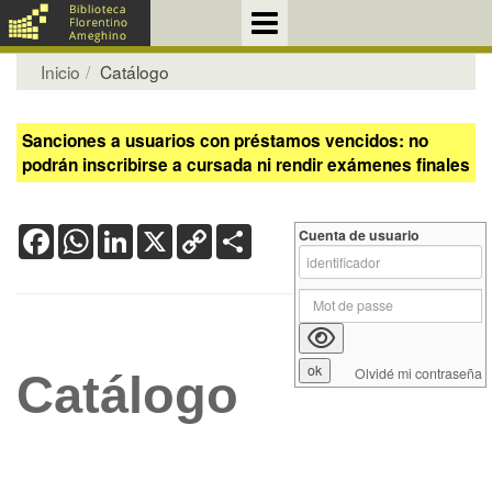
Inicio
Catálogo
Sanciones a usuarios con préstamos vencidos: no
podrán inscribirse a cursada ni rendir exámenes finales
Facebook
WhatsApp
LinkedIn
X
Copy
Share
Cuenta de usuario
Link
Olvidé mi contraseña
Catálogo