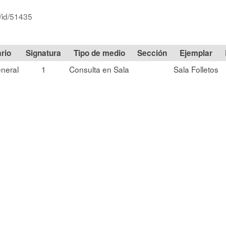
r/id/51435
Signatura
Tipo de medio
Sección
neral
1
Consulta en Sala
Sala Folletos