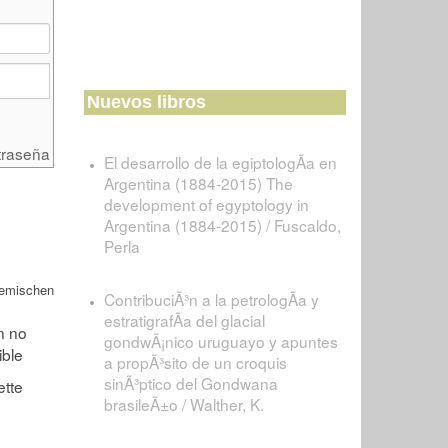
Nuevos libros
traseña
El desarrollo de la egiptologÃ­a en
Argentina (1884-2015) The
development of egyptology in
Argentina (1884-2015) / Fuscaldo,
Perla
demischen
ContribuciÃ³n a la petrologÃ­a y
estratigrafÃ­a del glacial
gondwÃ¡nico uruguayo y apuntes
a propÃ³sito de un croquis
sinÃ³ptico del Gondwana
brasileÃ±o / Walther, K.