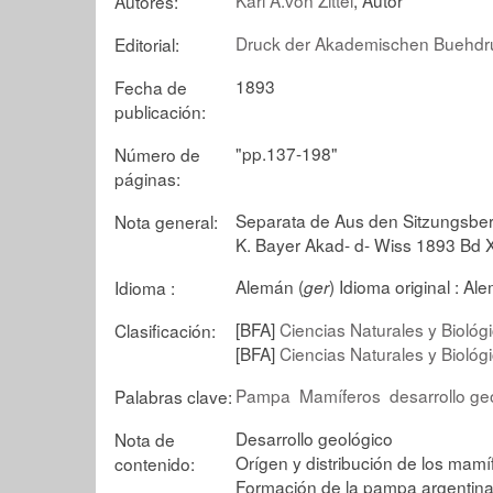
Autores:
Druck der Akademischen Buehdruc
Editorial:
1893
Fecha de
publicación:
"pp.137-198"
Número de
páginas:
Separata de Aus den Sitzungsber
Nota general:
K. Bayer Akad- d- Wiss 1893 Bd X
Alemán (
)
Idioma original :
Ale
Idioma :
ger
[BFA]
Ciencias Naturales y Biológ
Clasificación:
[BFA]
Ciencias Naturales y Biológ
Pampa
Mamíferos
desarrollo ge
Palabras clave:
Desarrollo geológico
Nota de
Orígen y distribución de los mamí
contenido:
Formación de la pampa argentin