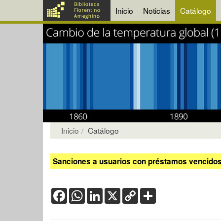
Inicio
Noticias
Catálogo
Inicio
Catálogo
Sanciones a usuarios con préstamos vencidos:
Facebook
WhatsApp
LinkedIn
X
Copy
Share
Link