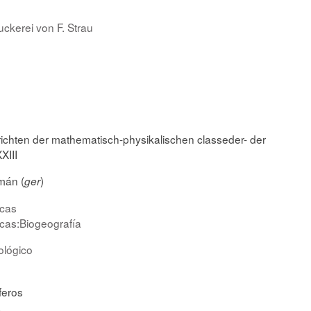
kerei von F. Strau
ichten der mathematisch-physikalischen classeder- der
XIII
mán (
)
ger
icas
icas:Biogeografía
ológico
feros
a