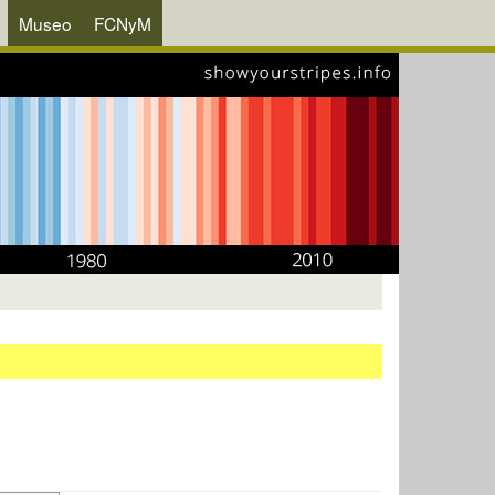
Museo
FCNyM