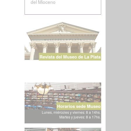
del Mioceno
Revista del Museo de La Plata
Horarios sede Museo
Lunes, miércoles y viernes: 8 a 14hs.
Martes y jueves: 8 a 17hs.