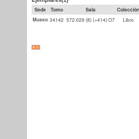
Ejemplares(1)
Tomo
Sala
Colecció
Museo
34142
572.029 (8) (=414) O7
Libro