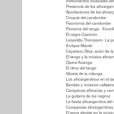
Instrumentos musicales af
Presencia de los afroargen
Aportaciones de los afroar
Croquis del candombe
Fisonomía del candombe
Pioneros del tango - Exor
El negro Casimiro
Leopoldo Thompson. La p
Enrique Maciel
Cayetano Silva, autor de 
El tango y la música afroa
Ópera Koanga
El ritmo del tango
Silueta de la milonga
Los afroargentinos en el t
Bandas y músicos callejero
Campanas africanas y cam
La guitarra de los negros
La fiesta afroargentina del
Comparsas afroargentinas
El tema afroide en la músic