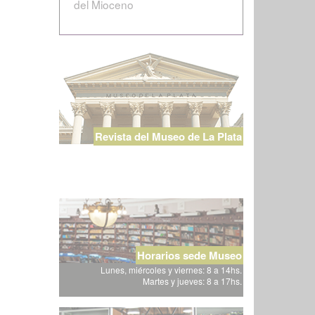
del Mioceno
Revista del Museo de La Plata
Horarios sede Museo
Lunes, miércoles y viernes: 8 a 14hs.
Martes y jueves: 8 a 17hs.