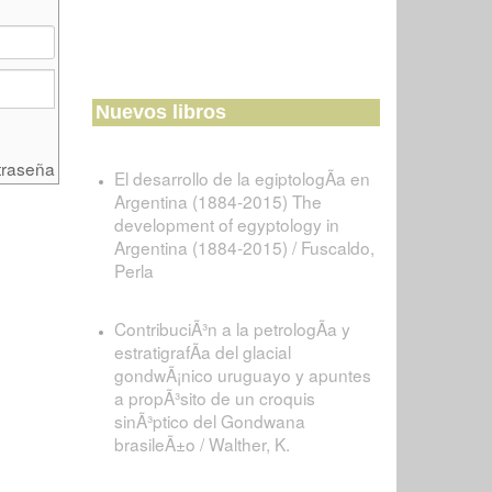
Nuevos libros
traseña
El desarrollo de la egiptologÃ­a en
Argentina (1884-2015) The
development of egyptology in
Argentina (1884-2015) / Fuscaldo,
Perla
ContribuciÃ³n a la petrologÃ­a y
estratigrafÃ­a del glacial
gondwÃ¡nico uruguayo y apuntes
a propÃ³sito de un croquis
sinÃ³ptico del Gondwana
brasileÃ±o / Walther, K.