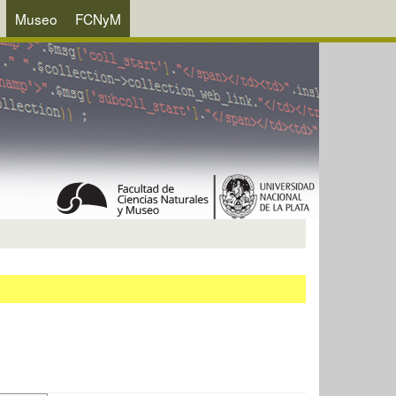
Museo
FCNyM