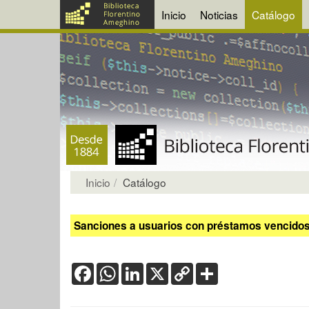
Inicio
Noticias
Catálogo
Inicio
Catálogo
Sanciones a usuarios con préstamos vencidos:
Facebook
WhatsApp
LinkedIn
X
Copy
Share
Link