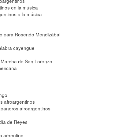
roargentinos
tinos en la música
gentinos a la música
dio para Rosendo Mendizábal
alabra cayengue
la Marcha de San Lorenzo
mericana
ango
s afroargentinos
paneros afroargentinos
 día de Reyes
a argentina