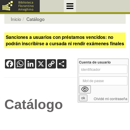
Inicio
Catálogo
Sanciones a usuarios con préstamos vencidos: no
podrán inscribirse a cursada ni rendir exámenes finales
Facebook
WhatsApp
LinkedIn
X
Copy
Share
Cuenta de usuario
Link
Olvidé mi contraseña
Catálogo