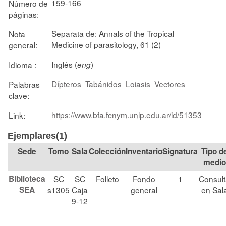
159-166
Número de
páginas:
Separata de: Annals of the Tropical
Nota
Medicine of parasitology, 61 (2)
general:
Inglés (
)
Idioma :
eng
Dípteros
Tabánidos
Loiasis
Vectores
Palabras
clave:
https://www.bfa.fcnym.unlp.edu.ar/id/51353
Link:
Ejemplares(1)
Tomo
Sala
Colección
Signatura
Tipo d
medio
Biblioteca
SC
SC
Folleto
Fondo
1
Consul
SEA
s1305
Caja
general
en Sal
9-12