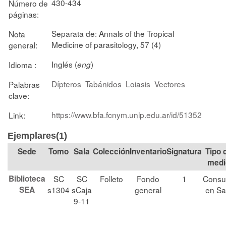
430-434
Número de
páginas:
Separata de: Annals of the Tropical
Nota
Medicine of parasitology, 57 (4)
general:
Inglés (
)
Idioma :
eng
Dípteros
Tabánidos
Loiasis
Vectores
Palabras
clave:
https://www.bfa.fcnym.unlp.edu.ar/id/51352
Link:
Ejemplares(1)
Tomo
Sala
Colección
Signatura
Tipo 
medi
Biblioteca
SC
SC
Folleto
Fondo
1
Consu
SEA
s1304
sCaja
general
en Sa
9-11