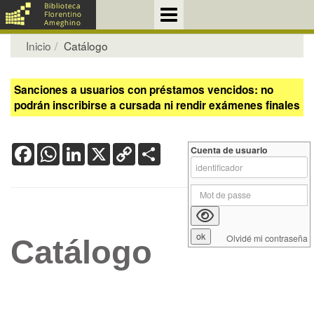
Inicio
Catálogo
Sanciones a usuarios con préstamos vencidos: no
podrán inscribirse a cursada ni rendir exámenes finales
Facebook
WhatsApp
LinkedIn
X
Copy
Share
Cuenta de usuario
Link
Olvidé mi contraseña
Catálogo