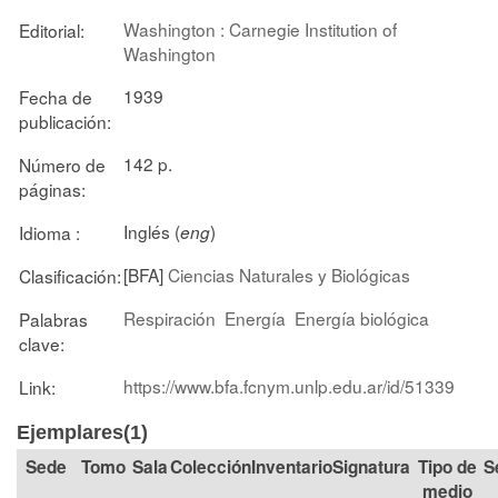
Washington : Carnegie Institution of
Editorial:
Washington
1939
Fecha de
publicación:
142 p.
Número de
páginas:
Inglés (
)
Idioma :
eng
[BFA]
Ciencias Naturales y Biológicas
Clasificación:
Respiración
Energía
Energía biológica
Palabras
clave:
https://www.bfa.fcnym.unlp.edu.ar/id/51339
Link:
Ejemplares(1)
Tomo
Sala
Colección
Signatura
Tipo de
S
medio