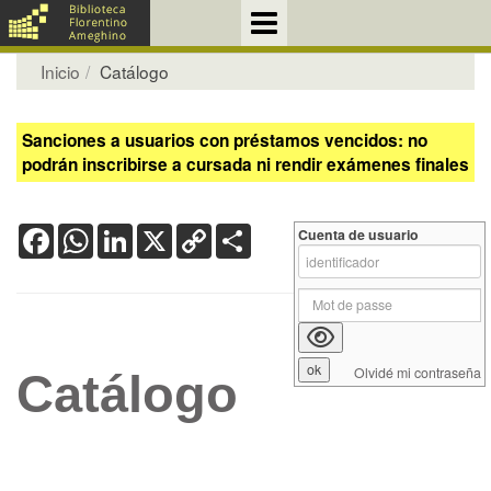
Inicio
Catálogo
Sanciones a usuarios con préstamos vencidos: no
podrán inscribirse a cursada ni rendir exámenes finales
Facebook
WhatsApp
LinkedIn
X
Copy
Share
Cuenta de usuario
Link
Olvidé mi contraseña
Catálogo