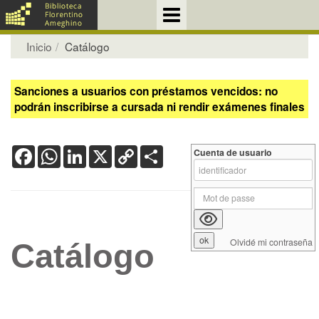
Inicio
Catálogo
Sanciones a usuarios con préstamos vencidos: no
podrán inscribirse a cursada ni rendir exámenes finales
Facebook
WhatsApp
LinkedIn
X
Copy
Share
Cuenta de usuario
Link
Olvidé mi contraseña
Catálogo