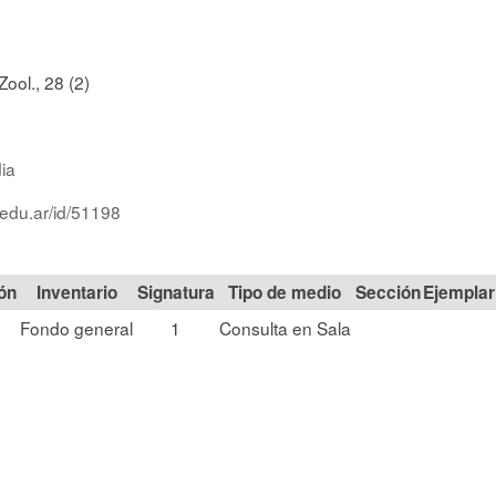
Zool., 28 (2)
dia
.edu.ar/id/51198
ón
Signatura
Tipo de medio
Sección
o
Fondo general
1
Consulta en Sala