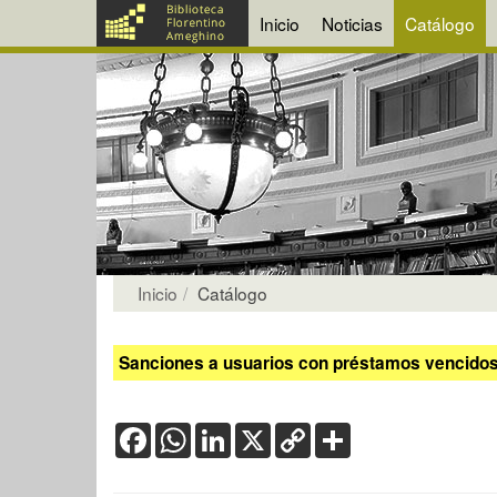
Inicio
Noticias
Catálogo
Inicio
Catálogo
Sanciones a usuarios con préstamos vencidos:
Facebook
WhatsApp
LinkedIn
X
Copy
Share
Link