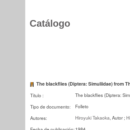
Catálogo
The blackflies (Diptera: Simuliidae) from T
The blackflies (Diptera: Si
Título :
Folleto
Tipo de documento:
Hiroyuki Takaoka
, Autor ;
H
Autores:
1984
Fecha de publicación: