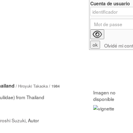
Cuenta de usuario
Olvidé mi con
hailand
/
Hiroyuki Takaoka
/ 1984
muliidae) from Thailand
iroshi Suzuki
, Autor