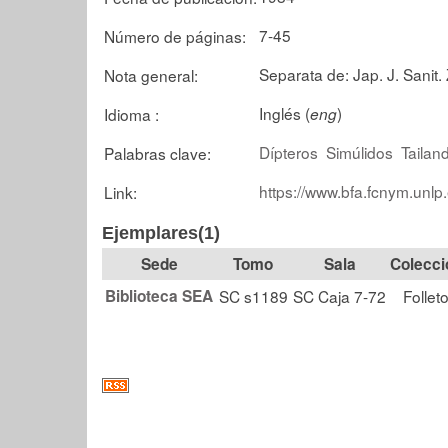
7-45
Número de páginas:
Separata de: Jap. J. Sanit. 
Nota general:
Inglés (
)
Idioma :
eng
Dípteros
Simúlidos
Tailan
Palabras clave:
https://www.bfa.fcnym.unlp
Link:
Ejemplares(1)
Tomo
Sala
Colecci
Biblioteca SEA
SC s1189
SC Caja 7-72
Follet