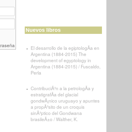
Nuevos libros
traseña
El desarrollo de la egiptologÃ­a en
Argentina (1884-2015) The
development of egyptology in
Argentina (1884-2015) / Fuscaldo,
Perla
ContribuciÃ³n a la petrologÃ­a y
estratigrafÃ­a del glacial
gondwÃ¡nico uruguayo y apuntes
a propÃ³sito de un croquis
sinÃ³ptico del Gondwana
brasileÃ±o / Walther, K.