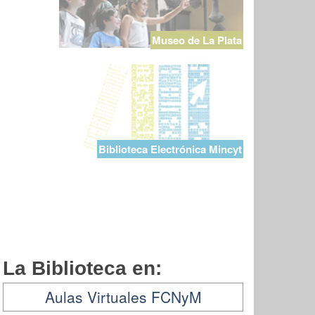
Museo de La Plata
Biblioteca Electrónica Mincyt
La Biblioteca en:
Aulas Virtuales FCNyM