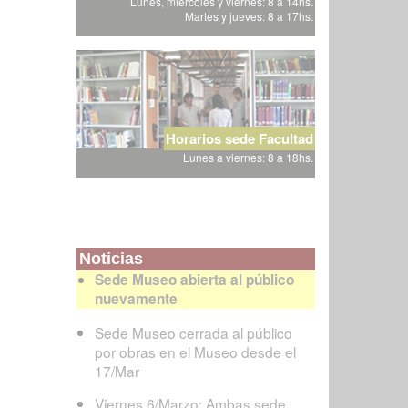
Lunes, miércoles y viernes: 8 a 14hs.
Martes y jueves: 8 a 17hs.
Horarios sede Facultad
Lunes a viernes: 8 a 18hs.
Noticias
Sede Museo abierta al público
nuevamente
Sede Museo cerrada al público
por obras en el Museo desde el
17/Mar
Viernes 6/Marzo: Ambas sede