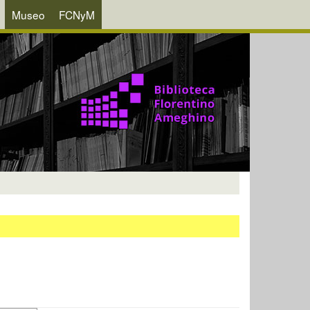
Museo
FCNyM