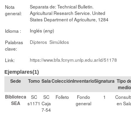
Separata de: Technical Bulletin.
Nota
Agricultural Research Service. United
general:
States Department of Agriculture, 1284
Inglés (
)
Idioma :
eng
Dípteros
Simúlidos
Palabras
clave:
https://www.bfa.fcnym.unlp.edu.ar/id/51178
Link:
Ejemplares(1)
Tomo
Sala
Colección
Signatura
Tipo d
medio
Biblioteca
SC
SC
Folleto
Fondo
1
Consul
SEA
s1171
Caja
general
en Sal
7-54