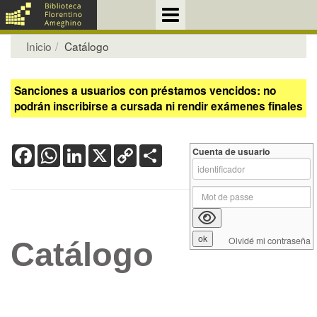
Inicio
Catálogo
Sanciones a usuarios con préstamos vencidos: no
podrán inscribirse a cursada ni rendir exámenes finales
Facebook
WhatsApp
LinkedIn
X
Copy
Share
Cuenta de usuario
Link
Olvidé mi contraseña
Catálogo