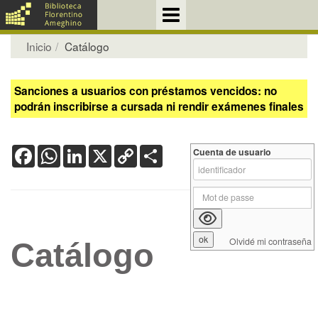
Inicio
Catálogo
Sanciones a usuarios con préstamos vencidos: no
podrán inscribirse a cursada ni rendir exámenes finales
Facebook
WhatsApp
LinkedIn
X
Copy
Share
Cuenta de usuario
Link
Olvidé mi contraseña
Catálogo