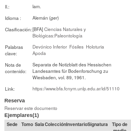
lam.
Il.:
Alemán (
)
Idioma :
ger
[BFA]
Ciencias Naturales y
Clasificación:
Biológicas:Paleontología
Devónico Inferior
Fósiles
Holoturia
Palabras
Apoda
clave:
Separata de Notizblatt des Hessischen
Nota de
Landesamtes für Bodenforschung zu
contenido:
Wiesbaden, vol. 89, 1961.
https://www.bfa.fcnym.unlp.edu.ar/id/51110
Link:
Reserva
Reservar este documento
Ejemplares(1)
Tomo
Sala
Colección
Signatura
Tipo de
medio