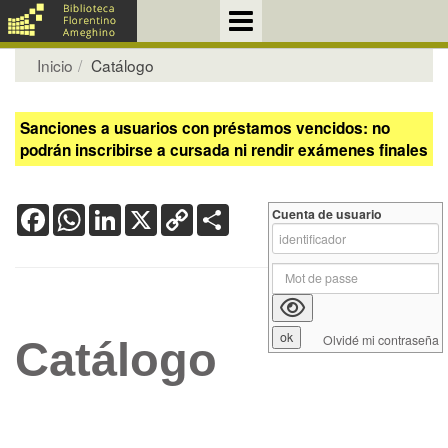
Inicio
Catálogo
Sanciones a usuarios con préstamos vencidos: no
podrán inscribirse a cursada ni rendir exámenes finales
Facebook
WhatsApp
LinkedIn
X
Copy
Share
Cuenta de usuario
Link
Olvidé mi contraseña
Catálogo