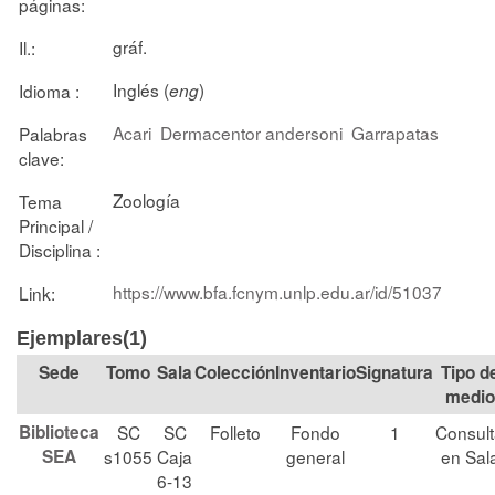
páginas:
gráf.
Il.:
Inglés (
)
Idioma :
eng
Acari
Dermacentor andersoni
Garrapatas
Palabras
clave:
Zoología
Tema
Principal /
Disciplina :
https://www.bfa.fcnym.unlp.edu.ar/id/51037
Link:
Ejemplares(1)
Tomo
Sala
Colección
Signatura
Tipo d
medio
Biblioteca
SC
SC
Folleto
Fondo
1
Consul
SEA
s1055
Caja
general
en Sal
6-13