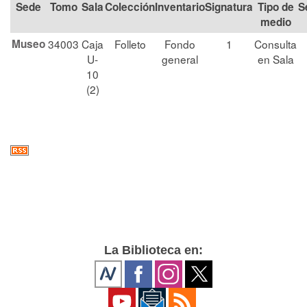
Tomo
Sala
Colección
Signatura
Tipo de
S
medio
Museo
34003
Caja
Folleto
Fondo
1
Consulta
U-
general
en Sala
10
(2)
La Biblioteca en: