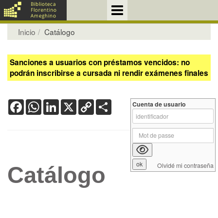
Inicio
Catálogo
Sanciones a usuarios con préstamos vencidos: no
podrán inscribirse a cursada ni rendir exámenes finales
Facebook
WhatsApp
LinkedIn
X
Copy
Share
Cuenta de usuario
Link
Olvidé mi contraseña
Catálogo