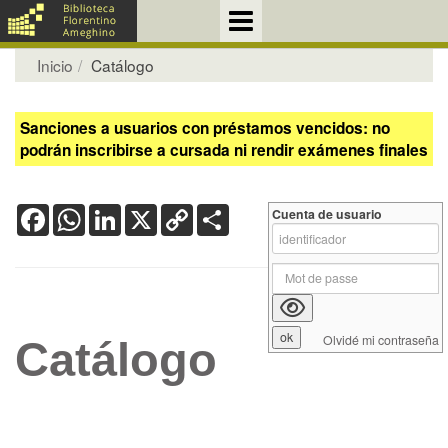
Inicio
Catálogo
Sanciones a usuarios con préstamos vencidos: no
podrán inscribirse a cursada ni rendir exámenes finales
Facebook
WhatsApp
LinkedIn
X
Copy
Share
Cuenta de usuario
Link
Olvidé mi contraseña
Catálogo