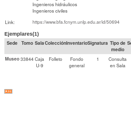
Ingenieros hidráulicos
Ingenieros civiles
https://www.bfa.fcnym.unlp.edu.ar/id/50694
Link:
Ejemplares(1)
Tomo
Sala
Colección
Signatura
Tipo de
S
medio
Museo
33844
Caja
Folleto
Fondo
1
Consulta
U-9
general
en Sala