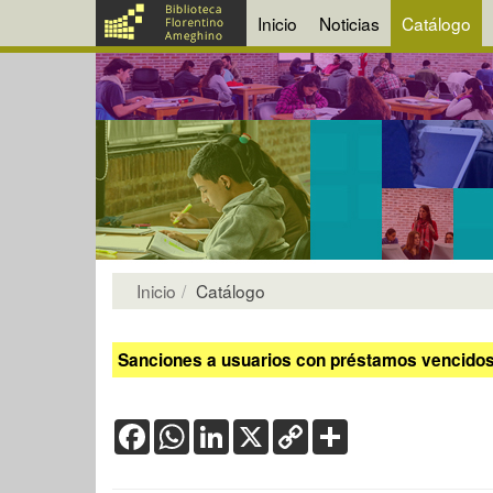
Inicio
Noticias
Catálogo
Inicio
Catálogo
Sanciones a usuarios con préstamos vencidos:
Facebook
WhatsApp
LinkedIn
X
Copy
Share
Link