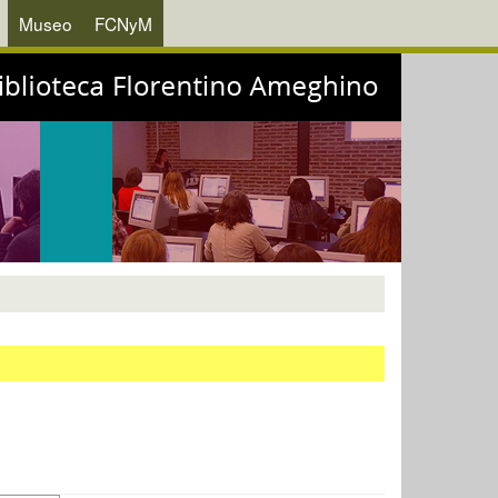
Museo
FCNyM