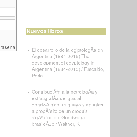
Nuevos libros
traseña
El desarrollo de la egiptologÃ­a en
Argentina (1884-2015) The
development of egyptology in
Argentina (1884-2015) / Fuscaldo,
Perla
ContribuciÃ³n a la petrologÃ­a y
estratigrafÃ­a del glacial
gondwÃ¡nico uruguayo y apuntes
a propÃ³sito de un croquis
sinÃ³ptico del Gondwana
brasileÃ±o / Walther, K.