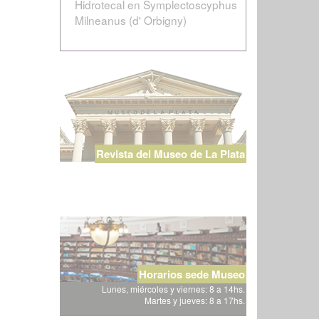
Hidrotecal en Symplectoscyphus
Milneanus (d' Orbigny)
Revista del Museo de La Plata
Horarios sede Museo
Lunes, miércoles y viernes: 8 a 14hs.
Martes y jueves: 8 a 17hs.