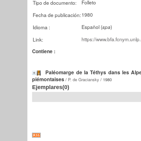
Folleto
Tipo de documento:
1980
Fecha de publicación:
Español (
)
Idioma :
spa
https://www.bfa.fcnym.unlp
Link:
Contiene :
Paléomarge de la Téthys dans les Alpes
piémontaises
/
P. de Graciansky
/ 1980
Ejemplares(0)