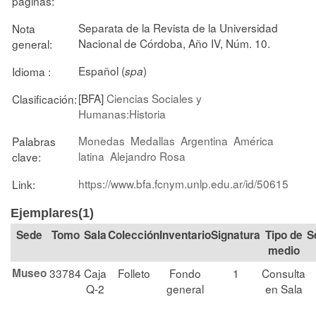
páginas:
Separata de la Revista de la Universidad
Nota
Nacional de Córdoba, Año IV, Núm. 10.
general:
Español (
)
Idioma :
spa
[BFA]
Ciencias Sociales y
Clasificación:
Humanas:Historia
Monedas
Medallas
Argentina
América
Palabras
latina
Alejandro Rosa
clave:
https://www.bfa.fcnym.unlp.edu.ar/id/50615
Link:
Ejemplares(1)
Tomo
Sala
Colección
Signatura
Tipo de
S
medio
Museo
33784
Caja
Folleto
Fondo
1
Consulta
Q-2
general
en Sala