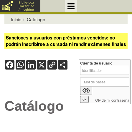
Inicio
Catálogo
Sanciones a usuarios con préstamos vencidos: no
podrán inscribirse a cursada ni rendir exámenes finales
Facebook
WhatsApp
LinkedIn
X
Copy
Share
Cuenta de usuario
Link
Olvidé mi contraseña
Catálogo