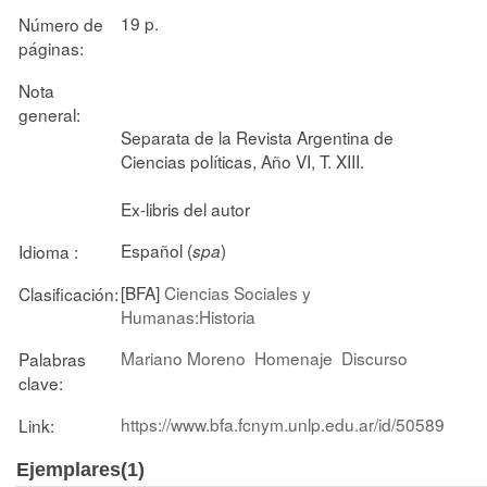
19 p.
Número de
páginas:
Nota
general:
Separata de la Revista Argentina de
Ciencias políticas, Año VI, T. XIII.
Ex-libris del autor
Español (
)
Idioma :
spa
[BFA]
Ciencias Sociales y
Clasificación:
Humanas:Historia
Mariano Moreno
Homenaje
Discurso
Palabras
clave:
https://www.bfa.fcnym.unlp.edu.ar/id/50589
Link:
Ejemplares(1)