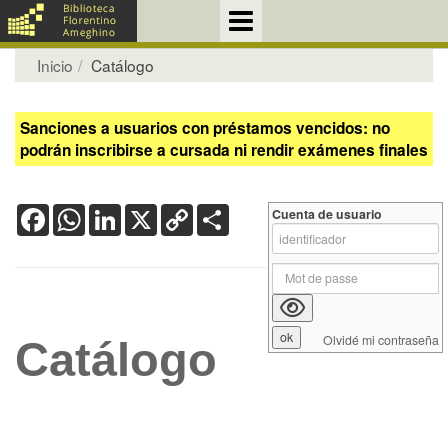
Inicio
Catálogo
Sanciones a usuarios con préstamos vencidos: no
podrán inscribirse a cursada ni rendir exámenes finales
Facebook
WhatsApp
LinkedIn
X
Copy
Share
Cuenta de usuario
Link
Olvidé mi contraseña
Catálogo