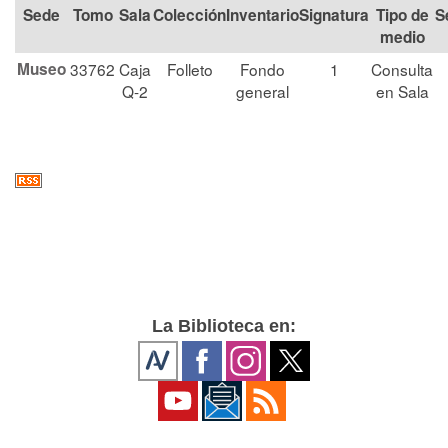
Tomo
Sala
Colección
Signatura
Tipo de
S
medio
Museo
33762
Caja
Folleto
Fondo
1
Consulta
Q-2
general
en Sala
La Biblioteca en: