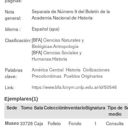
páginas:
Separata de Número 9 del Boletín de la
Nota
Academia Nacional de Historia
general:
Español (
)
Idioma :
spa
[BFA]
Ciencias Naturales y
Clasificación:
Biológicas:Antropología
[BFA]
Ciencias Sociales y
Humanas:Historia
América Central
Historia
Civilizaciones
Palabras
Precolombinas
Pueblos Originarios
clave:
https://www.bfa.fcnym.unlp.edu.ar/id/50546
Link:
Ejemplares(1)
Tomo
Sala
Colección
Signatura
Tipo de
S
medio
Museo
33728
Caja
Folleto
Fondo
1
Consulta