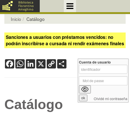
Inicio
Catálogo
Sanciones a usuarios con préstamos vencidos: no
podrán inscribirse a cursada ni rendir exámenes finales
Facebook
WhatsApp
LinkedIn
X
Copy
Share
Cuenta de usuario
Link
Olvidé mi contraseña
Catálogo