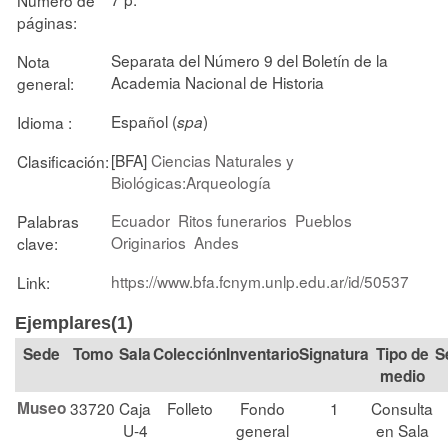
páginas:
Separata del Número 9 del Boletín de la
Nota
Academia Nacional de Historia
general:
Español (
)
Idioma :
spa
[BFA]
Ciencias Naturales y
Clasificación:
Biológicas:Arqueología
Ecuador
Ritos funerarios
Pueblos
Palabras
Originarios
Andes
clave:
https://www.bfa.fcnym.unlp.edu.ar/id/50537
Link:
Ejemplares(1)
Tomo
Sala
Colección
Signatura
Tipo de
S
medio
Museo
33720
Caja
Folleto
Fondo
1
Consulta
U-4
general
en Sala