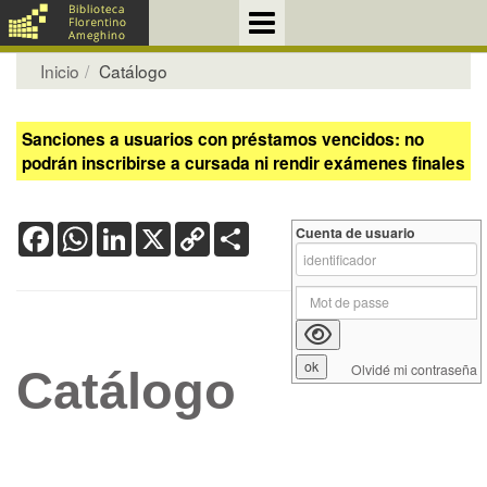
Inicio
Catálogo
Sanciones a usuarios con préstamos vencidos: no
podrán inscribirse a cursada ni rendir exámenes finales
Facebook
WhatsApp
LinkedIn
X
Copy
Share
Cuenta de usuario
Link
Olvidé mi contraseña
Catálogo