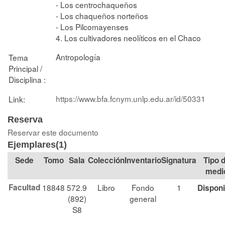
- Los centrochaqueños
- Los chaqueños norteños
- Los Pilcomayenses
4. Los cultivadores neolíticos en el Chaco
Antropología
Tema
Principal /
Disciplina :
https://www.bfa.fcnym.unlp.edu.ar/id/50331
Link:
Reserva
Reservar este documento
Ejemplares(1)
Tomo
Sala
Colección
Signatura
Tipo 
medi
Facultad
18848
572.9
Libro
Fondo
1
Disponi
(892)
general
S8