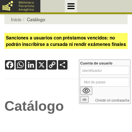
Inicio
Catálogo
Sanciones a usuarios con préstamos vencidos: no
podrán inscribirse a cursada ni rendir exámenes finales
Facebook
WhatsApp
LinkedIn
X
Copy
Share
Cuenta de usuario
Link
Olvidé mi contraseña
Catálogo