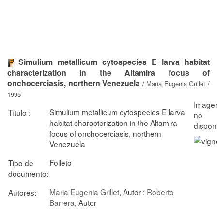
Simulium metallicum cytospecies E larva habitat
characterization in the Altamira focus of
onchocerciasis, northern Venezuela
/
Maria Eugenia Grillet
/
1995
Simulium metallicum cytospecies E larva
Título :
habitat characterization in the Altamira
focus of onchocerciasis, northern
Venezuela
Folleto
Tipo de
documento:
Maria Eugenia Grillet
, Autor ;
Roberto
Autores:
Barrera
, Autor