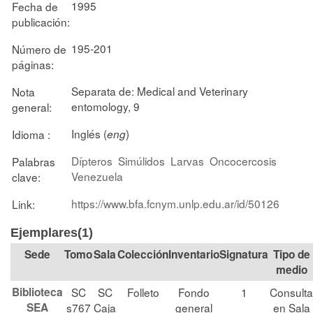
1995
Fecha de
publicación:
195-201
Número de
páginas:
Separata de: Medical and Veterinary
Nota
entomology, 9
general:
Inglés (
)
Idioma :
eng
Dípteros
Simúlidos
Larvas
Oncocercosis
Palabras
Venezuela
clave:
https://www.bfa.fcnym.unlp.edu.ar/id/50126
Link:
Ejemplares(1)
Tomo
Sala
Colección
Signatura
Tipo de
medio
Biblioteca
SC
SC
Folleto
Fondo
1
Consulta
SEA
s767
Caja
general
en Sala