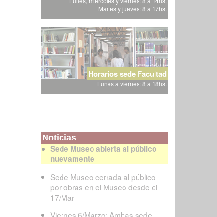
Lunes, miércoles y viernes: 8 a 14hs.
Martes y jueves: 8 a 17hs.
Horarios sede Facultad
Lunes a viernes: 8 a 18hs.
Noticias
Sede Museo abierta al público
nuevamente
Sede Museo cerrada al público
por obras en el Museo desde el
17/Mar
Viernes 6/Marzo: Ambas sede