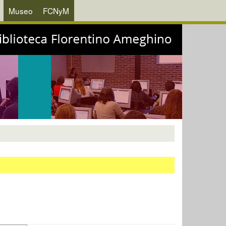
Museo
FCNyM