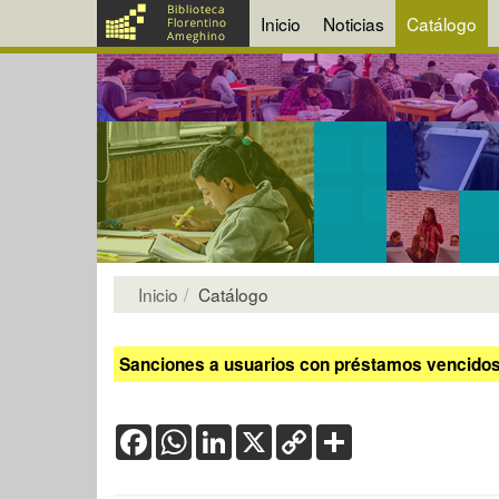
Inicio
Noticias
Catálogo
Inicio
Catálogo
Sanciones a usuarios con préstamos vencidos:
Facebook
WhatsApp
LinkedIn
X
Copy
Share
Link