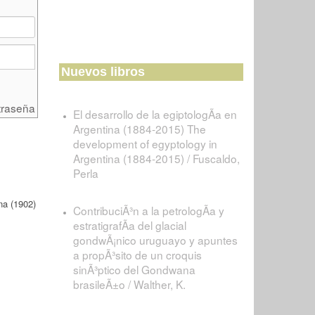
Nuevos libros
traseña
El desarrollo de la egiptologÃ­a en
Argentina (1884-2015) The
development of egyptology in
Argentina (1884-2015) / Fuscaldo,
Perla
na (1902)
ContribuciÃ³n a la petrologÃ­a y
estratigrafÃ­a del glacial
gondwÃ¡nico uruguayo y apuntes
a propÃ³sito de un croquis
sinÃ³ptico del Gondwana
brasileÃ±o / Walther, K.