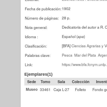
1902
Fecha de publicación:
28 p.
Número de páginas:
Dedicatoria del autor a R. C
Nota general:
Español (
)
Idioma :
spa
[BFA]
Ciencias Agrarias y Ve
Clasificación:
Pesca
Mar del Plata
Argen
Palabras clave:
https://www.bfa.fcnym.unlp
Link:
Ejemplares(1)
Tomo
Sala
Colección
Museo
33461
Caja L-27
Folleto
Fondo g