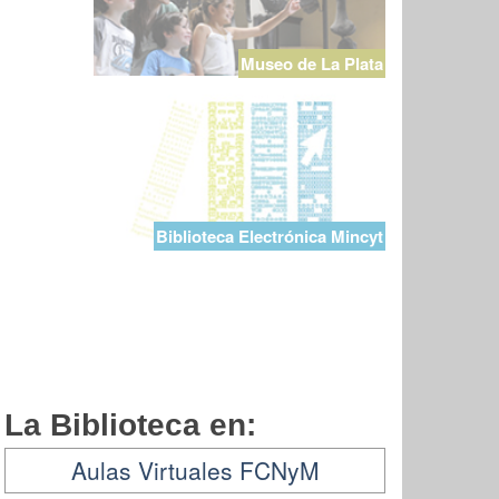
Museo de La Plata
Biblioteca Electrónica Mincyt
La Biblioteca en:
Aulas Virtuales FCNyM