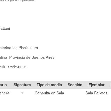
attani
terinarias:Piscicultura
tina
Provincia de Buenos Aires
.edu.ar/id/50091
Signatura
Tipo de medio
Sección
eneral
1
Consulta en Sala
Sala Folletos