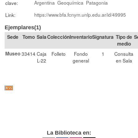
Argentina
Geoquímica
Patagonia
clave:
https://www.bfa.fcnym.unlp.edu.ar/id/49995
Link:
Ejemplares(1)
Tomo
Sala
Colección
Signatura
Tipo de
S
medio
Museo
33414
Caja
Folleto
Fondo
1
Consulta
L-22
general
en Sala
La Biblioteca en: