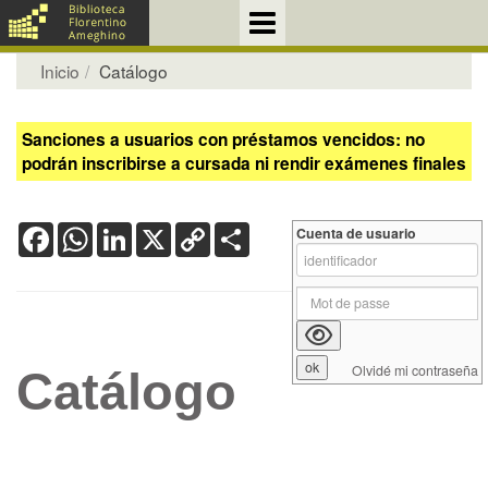
Inicio
Catálogo
Sanciones a usuarios con préstamos vencidos: no
podrán inscribirse a cursada ni rendir exámenes finales
Facebook
WhatsApp
LinkedIn
X
Copy
Share
Cuenta de usuario
Link
Olvidé mi contraseña
Catálogo