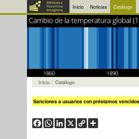
Inicio
Noticias
Catálogo
Inicio
Catálogo
Sanciones a usuarios con préstamos vencidos:
Facebook
WhatsApp
LinkedIn
X
Copy
Share
Link