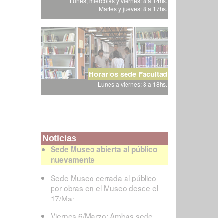
Lunes, miércoles y viernes: 8 a 14hs.
Martes y jueves: 8 a 17hs.
Horarios sede Facultad
Lunes a viernes: 8 a 18hs.
Noticias
Sede Museo abierta al público
nuevamente
Sede Museo cerrada al público
por obras en el Museo desde el
17/Mar
Viernes 6/Marzo: Ambas sede