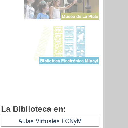
Museo de La Plata
Biblioteca Electrónica Mincyt
La Biblioteca en:
Aulas Virtuales FCNyM