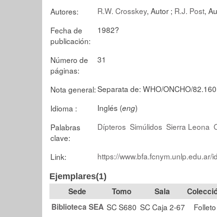
R.W. Crosskey
, Autor ;
R.J. Post
, Au
Autores:
1982?
Fecha de
publicación:
31
Número de
páginas:
Separata de: WHO/ONCHO/82.160
Nota general:
Inglés (
)
Idioma :
eng
Dípteros
Simúlidos
Sierra Leona
Palabras
clave:
https://www.bfa.fcnym.unlp.edu.ar/
Link:
Ejemplares(1)
Tomo
Sala
Colecci
Biblioteca SEA
SC S680
SC Caja 2-67
Folleto