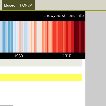
Museo
FCNyM