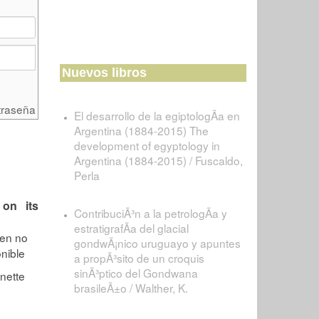
Nuevos libros
traseña
El desarrollo de la egiptologÃ­a en
Argentina (1884-2015) The
development of egyptology in
Argentina (1884-2015) / Fuscaldo,
Perla
on its
ContribuciÃ³n a la petrologÃ­a y
estratigrafÃ­a del glacial
gondwÃ¡nico uruguayo y apuntes
a propÃ³sito de un croquis
sinÃ³ptico del Gondwana
brasileÃ±o / Walther, K.