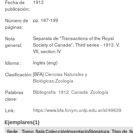
1913
Fecha de
publicación:
pp. 187-199
Número de
páginas:
Separata de "Transactions of the Royal
Nota
Society of Canada", Third series - 1913. V.
general:
VII, section IV
Inglés (
)
Idioma :
eng
[BFA]
Ciencias Naturales y
Clasificación:
Biológicas:Zoología
Bibliografía
1912
Canadá
Zoología
Palabras
clave:
https://www.bfa.fcnym.unlp.edu.ar/id/49639
Link:
Ejemplares(1)
Tomo
Sala
Colección
Signatura
Tipo de
S