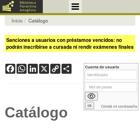
Inicio
Catálogo
Sanciones a usuarios con préstamos vencidos: no
podrán inscribirse a cursada ni rendir exámenes finales
Facebook
WhatsApp
LinkedIn
X
Copy
Share
Cuenta de usuario
Link
Olvidé mi contraseña
Catálogo