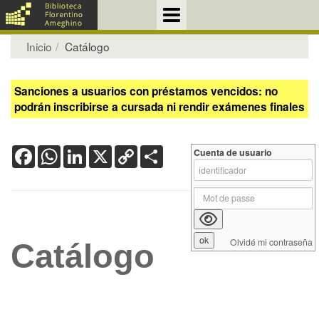
Inicio
Catálogo
Sanciones a usuarios con préstamos vencidos: no
podrán inscribirse a cursada ni rendir exámenes finales
Facebook
WhatsApp
LinkedIn
X
Copy
Share
Cuenta de usuario
Link
Olvidé mi contraseña
Catálogo