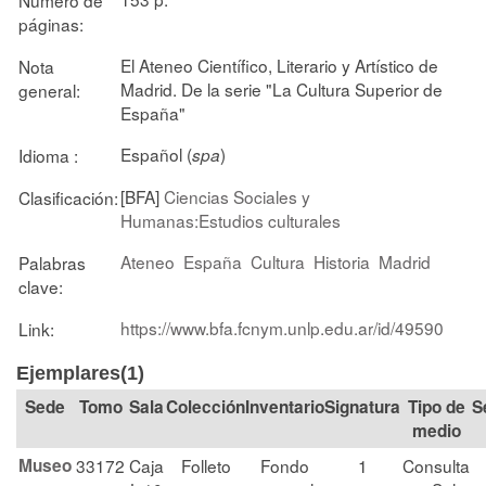
páginas:
El Ateneo Científico, Literario y Artístico de
Nota
Madrid. De la serie "La Cultura Superior de
general:
España"
Español (
)
Idioma :
spa
[BFA]
Ciencias Sociales y
Clasificación:
Humanas:Estudios culturales
Ateneo
España
Cultura
Historia
Madrid
Palabras
clave:
https://www.bfa.fcnym.unlp.edu.ar/id/49590
Link:
Ejemplares(1)
Tomo
Sala
Colección
Signatura
Tipo de
S
medio
Museo
33172
Caja
Folleto
Fondo
1
Consulta