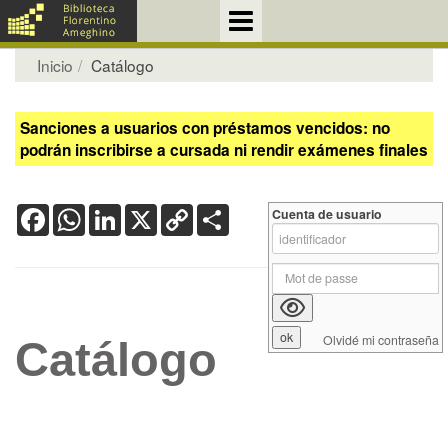
Inicio
Catálogo
Sanciones a usuarios con préstamos vencidos: no
podrán inscribirse a cursada ni rendir exámenes finales
Facebook
WhatsApp
LinkedIn
X
Copy
Share
Cuenta de usuario
Link
Olvidé mi contraseña
Catálogo