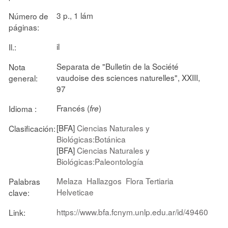
3 p., 1 lám
Número de
páginas:
il
Il.:
Separata de "Bulletin de la Société
Nota
vaudoise des sciences naturelles", XXIII,
general:
97
Francés (
)
Idioma :
fre
[BFA]
Ciencias Naturales y
Clasificación:
Biológicas:Botánica
[BFA]
Ciencias Naturales y
Biológicas:Paleontología
Melaza
Hallazgos
Flora Tertiaria
Palabras
Helveticae
clave:
https://www.bfa.fcnym.unlp.edu.ar/id/49460
Link: