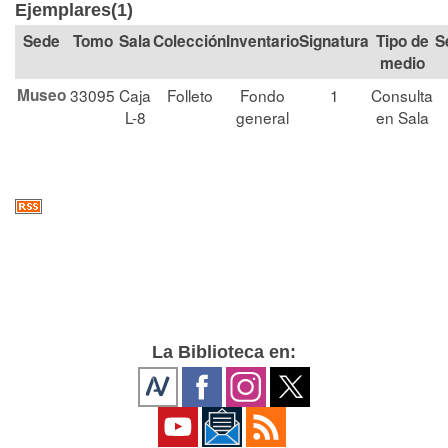
Ejemplares(1)
Tomo
Sala
Colección
Signatura
Tipo de
S
medio
Museo
33095
Caja
Folleto
Fondo
1
Consulta
L-8
general
en Sala
La Biblioteca en: