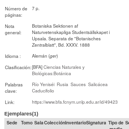
7 p.
Número de
páginas:
Botaniska Sektionen af
Nota
Naturvetenskapliga Studentsällskapet i
general:
Upsala. Separata de "Botanisches
Zentralblatt", Bd. XXXV. 1888
Alemán (
)
Idioma :
ger
[BFA]
Ciencias Naturales y
Clasificación:
Biológicas:Botánica
Río Yeniséi
Rusia
Sauces
Salicácea
Palabras
Caducifolio
clave:
https://www.bfa.fcnym.unlp.edu.ar/id/49423
Link:
Ejemplares(1)
Tomo
Sala
Colección
Signatura
Tipo de
S