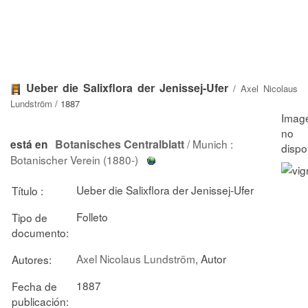
Ueber die Salixflora der Jenissej-Ufer
/
Axel Nicolaus
Lundström
/ 1887
Botanisches Centralblatt
/ Munich :
está en
Botanischer Verein (1880-)
Ueber die Salixflora der Jenissej-Ufer
Título :
Folleto
Tipo de
documento:
Axel Nicolaus Lundström
, Autor
Autores:
1887
Fecha de
publicación: