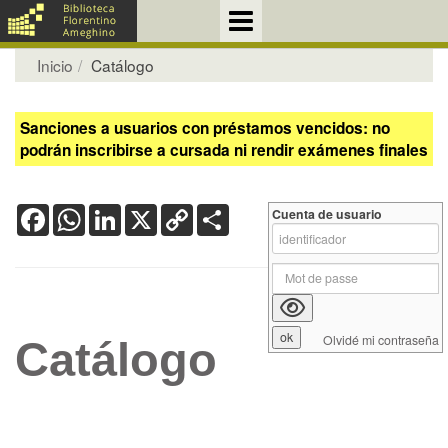
Inicio
Catálogo
Sanciones a usuarios con préstamos vencidos: no
podrán inscribirse a cursada ni rendir exámenes finales
Facebook
WhatsApp
LinkedIn
X
Copy
Share
Cuenta de usuario
Link
Olvidé mi contraseña
Catálogo