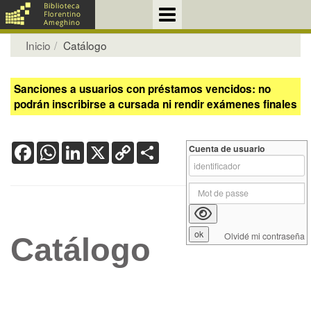
Inicio
Catálogo
Sanciones a usuarios con préstamos vencidos: no
podrán inscribirse a cursada ni rendir exámenes finales
Facebook
WhatsApp
LinkedIn
X
Copy
Share
Cuenta de usuario
Link
Olvidé mi contraseña
Catálogo