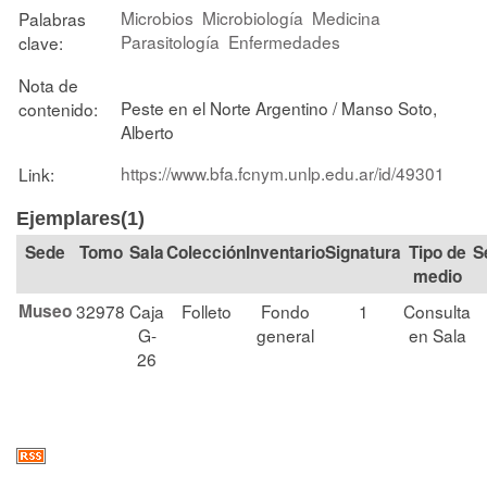
Microbios
Microbiología
Medicina
Palabras
Parasitología
Enfermedades
clave:
Nota de
Peste en el Norte Argentino / Manso Soto,
contenido:
Alberto
https://www.bfa.fcnym.unlp.edu.ar/id/49301
Link:
Ejemplares(1)
Tomo
Sala
Colección
Signatura
Tipo de
S
medio
Museo
32978
Caja
Folleto
Fondo
1
Consulta
G-
general
en Sala
26