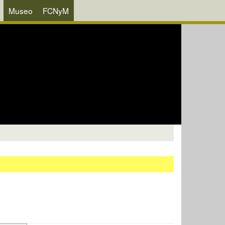
Museo
FCNyM