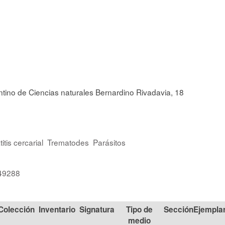
ntino de Ciencias naturales Bernardino Rivadavia, 18
itis cercarial
Trematodes
Parásitos
/49288
Colección
Signatura
Tipo de
Sección
medio