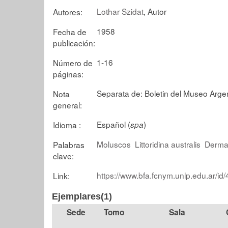
Lothar Szidat
, Autor
Autores:
1958
Fecha de
publicación:
1-16
Número de
páginas:
Separata de: Boletin del Museo Arge
Nota
general:
Español (
)
Idioma :
spa
Moluscos
Littoridina australis
Dermat
Palabras
clave:
https://www.bfa.fcnym.unlp.edu.ar/id
Link:
Ejemplares(1)
Tomo
Sala