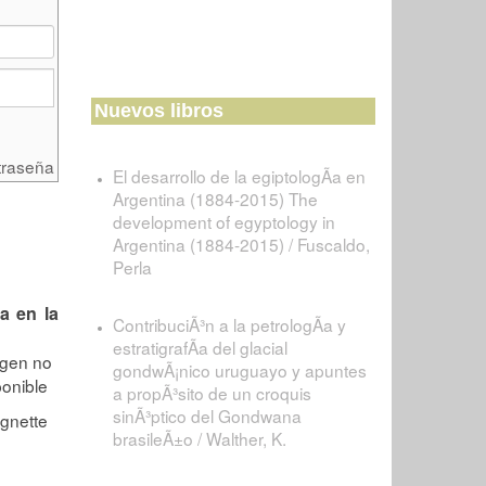
Nuevos libros
traseña
El desarrollo de la egiptologÃ­a en
Argentina (1884-2015) The
development of egyptology in
Argentina (1884-2015) / Fuscaldo,
Perla
a en la
ContribuciÃ³n a la petrologÃ­a y
estratigrafÃ­a del glacial
gondwÃ¡nico uruguayo y apuntes
a propÃ³sito de un croquis
sinÃ³ptico del Gondwana
brasileÃ±o / Walther, K.