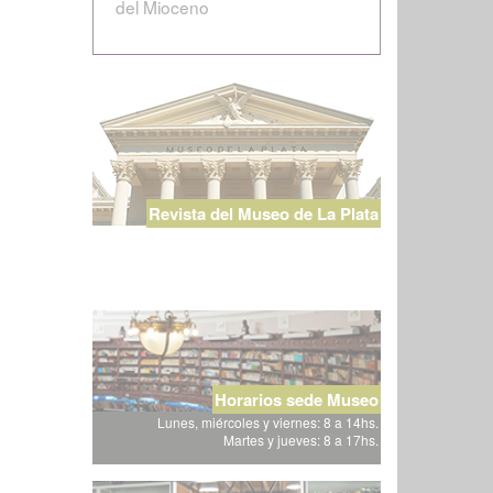
del Mioceno
Revista del Museo de La Plata
Horarios sede Museo
Lunes, miércoles y viernes: 8 a 14hs.
Martes y jueves: 8 a 17hs.