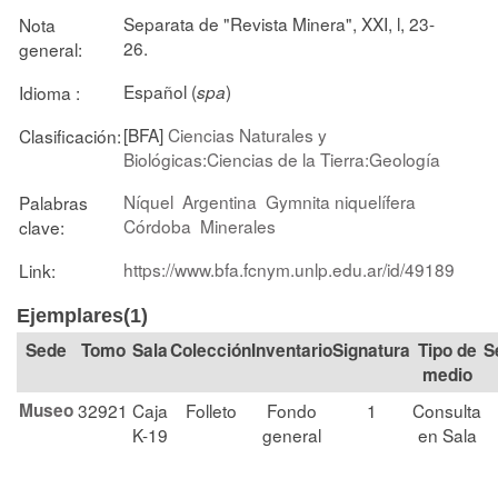
Separata de "Revista Minera", XXI, l, 23-
Nota
26.
general:
Español (
)
Idioma :
spa
[BFA]
Ciencias Naturales y
Clasificación:
Biológicas:Ciencias de la Tierra:Geología
Níquel
Argentina
Gymnita niquelífera
Palabras
Córdoba
Minerales
clave:
https://www.bfa.fcnym.unlp.edu.ar/id/49189
Link:
Ejemplares(1)
Tomo
Sala
Colección
Signatura
Tipo de
S
medio
Museo
32921
Caja
Folleto
Fondo
1
Consulta
K-19
general
en Sala