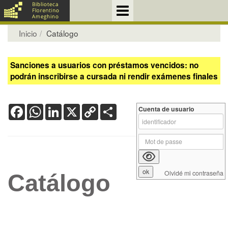
Inicio
Catálogo
Sanciones a usuarios con préstamos vencidos: no
podrán inscribirse a cursada ni rendir exámenes finales
Facebook
WhatsApp
LinkedIn
X
Copy
Share
Cuenta de usuario
Link
Olvidé mi contraseña
Catálogo