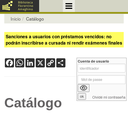
Inicio
Catálogo
Sanciones a usuarios con préstamos vencidos: no
podrán inscribirse a cursada ni rendir exámenes finales
Facebook
WhatsApp
LinkedIn
X
Copy
Share
Cuenta de usuario
Link
Olvidé mi contraseña
Catálogo