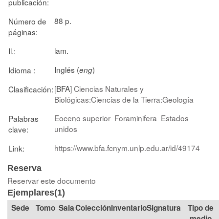
publicación:
88 p.
Número de
páginas:
lam.
Il.:
Inglés (
)
Idioma :
eng
[BFA]
Ciencias Naturales y
Clasificación:
Biológicas:Ciencias de la Tierra:Geología
Eoceno superior
Foraminifera
Estados
Palabras
unidos
clave:
https://www.bfa.fcnym.unlp.edu.ar/id/49174
Link:
Reserva
Reservar este documento
Ejemplares(1)
Tomo
Sala
Colección
Signatura
Tipo de
medio