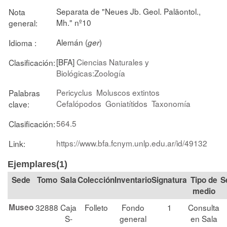
Separata de "Neues Jb. Geol. Paläontol.,
Nota
Mh." nº10
general:
Alemán (
)
Idioma :
ger
[BFA]
Ciencias Naturales y
Clasificación:
Biológicas:Zoología
Pericyclus
Moluscos extintos
Palabras
Cefalópodos
Goniatítidos
Taxonomía
clave:
564.5
Clasificación:
https://www.bfa.fcnym.unlp.edu.ar/id/49132
Link:
Ejemplares(1)
Tomo
Sala
Colección
Signatura
Tipo de
S
medio
Museo
32888
Caja
Folleto
Fondo
1
Consulta
S-
general
en Sala