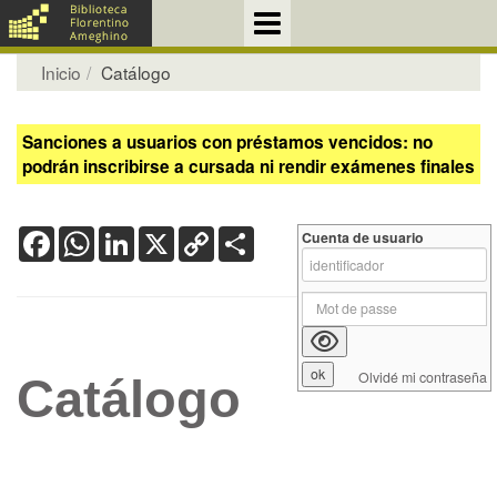
Inicio
Catálogo
Sanciones a usuarios con préstamos vencidos: no
podrán inscribirse a cursada ni rendir exámenes finales
Facebook
WhatsApp
LinkedIn
X
Copy
Share
Cuenta de usuario
Link
Olvidé mi contraseña
Catálogo