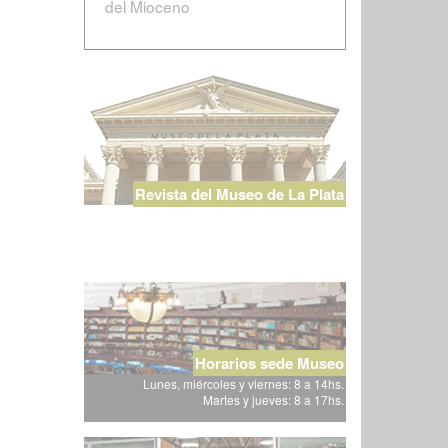
del Mioceno
Revista del Museo de La Plata
Horarios sede Museo
Lunes, miércoles y viernes: 8 a 14hs.
Martes y jueves: 8 a 17hs.