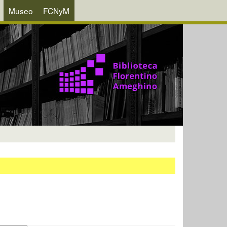
Museo
FCNyM