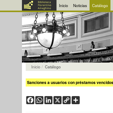
Inicio
Noticias
Catálogo
Inicio
Catálogo
Sanciones a usuarios con préstamos vencidos:
Facebook
WhatsApp
LinkedIn
X
Copy
Share
Link