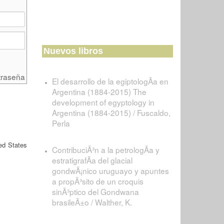
Nuevos libros
traseña
El desarrollo de la egiptologÃ­a en
Argentina (1884-2015) The
development of egyptology in
Argentina (1884-2015) / Fuscaldo,
Perla
ed States
ContribuciÃ³n a la petrologÃ­a y
estratigrafÃ­a del glacial
gondwÃ¡nico uruguayo y apuntes
a propÃ³sito de un croquis
sinÃ³ptico del Gondwana
brasileÃ±o / Walther, K.