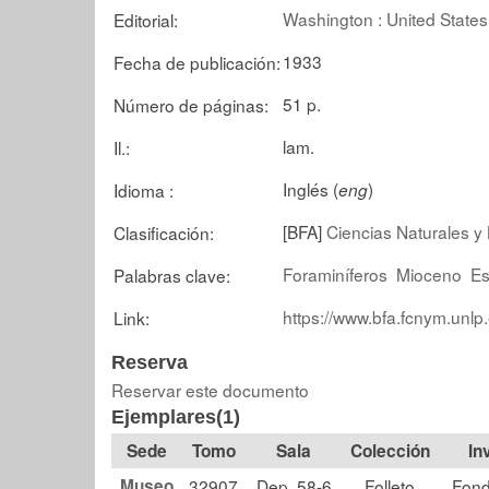
Washington : United States
Editorial:
1933
Fecha de publicación:
51 p.
Número de páginas:
lam.
Il.:
Inglés (
)
Idioma :
eng
[BFA]
Ciencias Naturales y 
Clasificación:
Foraminíferos
Mioceno
Es
Palabras clave:
https://www.bfa.fcnym.unlp
Link:
Reserva
Reservar este documento
Ejemplares(1)
Tomo
Sala
Colección
Museo
32907
Dep. 58-6
Folleto
Fond