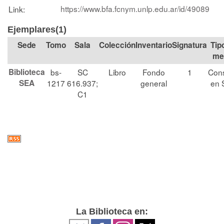
https://www.bfa.fcnym.unlp.edu.ar/id/49089
Link:
Ejemplares(1)
Tomo
Sala
Colección
Signatura
Tip
me
Biblioteca
bs-
SC
Libro
Fondo
1
Cons
SEA
1217
616.937;
general
en 
C1
La Biblioteca en: