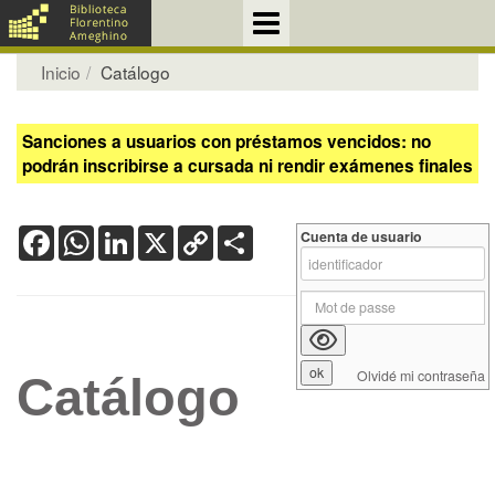
Inicio
Catálogo
Sanciones a usuarios con préstamos vencidos: no
podrán inscribirse a cursada ni rendir exámenes finales
Facebook
WhatsApp
LinkedIn
X
Copy
Share
Cuenta de usuario
Link
Olvidé mi contraseña
Catálogo