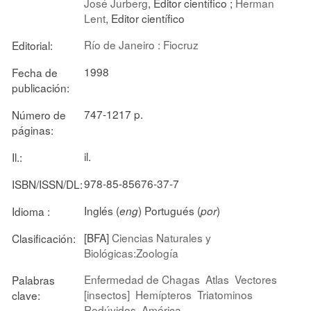
José Jurberg
, Editor científico ;
Herman
Lent
, Editor científico
Río de Janeiro : Fiocruz
Editorial:
1998
Fecha de
publicación:
747-1217 p.
Número de
páginas:
il.
Il.:
978-85-85676-37-7
ISBN/ISSN/DL:
Inglés (
) Portugués (
)
Idioma :
eng
por
[BFA]
Ciencias Naturales y
Clasificación:
Biológicas:Zoología
Enfermedad de Chagas
Atlas
Vectores
Palabras
[insectos]
Hemípteros
Triatominos
clave:
Redúvidos
América