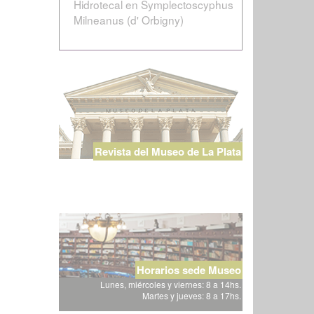
Hidrotecal en Symplectoscyphus
Milneanus (d' Orbigny)
Revista del Museo de La Plata
Horarios sede Museo
Lunes, miércoles y viernes: 8 a 14hs.
Martes y jueves: 8 a 17hs.