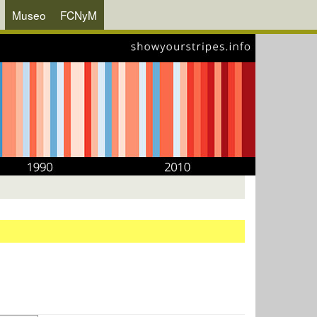
Museo
FCNyM