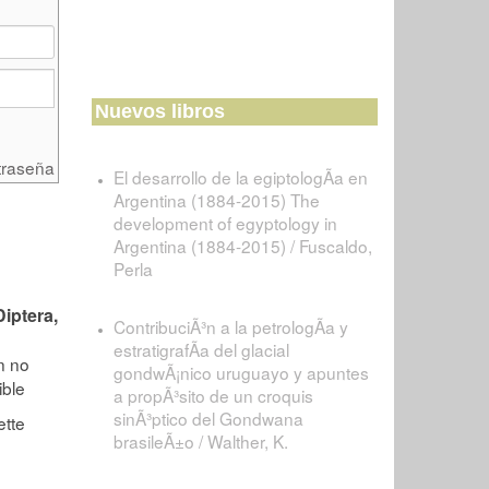
Nuevos libros
traseña
El desarrollo de la egiptologÃ­a en
Argentina (1884-2015) The
development of egyptology in
Argentina (1884-2015) / Fuscaldo,
Perla
iptera,
ContribuciÃ³n a la petrologÃ­a y
estratigrafÃ­a del glacial
gondwÃ¡nico uruguayo y apuntes
a propÃ³sito de un croquis
sinÃ³ptico del Gondwana
brasileÃ±o / Walther, K.