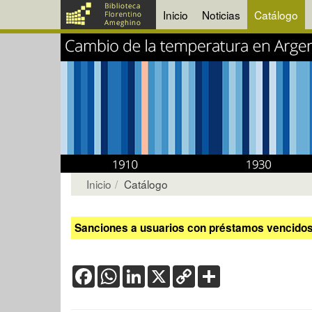
Inicio
Noticias
Catálogo
Inicio
Catálogo
Sanciones a usuarios con préstamos vencidos:
Facebook
WhatsApp
LinkedIn
X
Copy
Share
Link