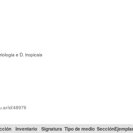
iologia e D. tropicais
u.ar/id/48976
cción
Signatura
Tipo de medio
Sección