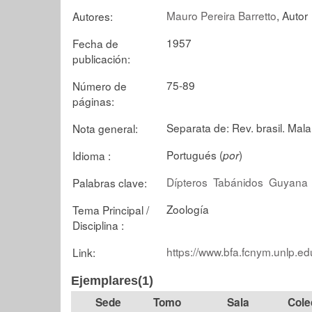
Mauro Pereira Barretto
, Autor
Autores:
1957
Fecha de
publicación:
75-89
Número de
páginas:
Separata de: Rev. brasil. Malar
Nota general:
Portugués (
)
Idioma :
por
Dípteros
Tabánidos
Guyana
Palabras clave:
Zoología
Tema Principal /
Disciplina :
https://www.bfa.fcnym.unlp.ed
Link:
Ejemplares(1)
Tomo
Sala
Cole